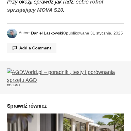
Przy okazji sprawdź jak radzi sobie
robot
sprzątający MOVA S10
.
Autor:
Daniel Laskowski
Opublikowane
31 stycznia, 2025
Add a Comment
Twój adres email nie zostanie opublikowany.
Wymagane pola są oznaczone
*
REKLAMA
Komentarz
*
Sprawdź również