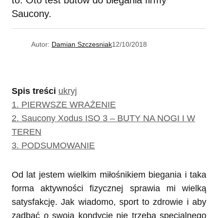
to. Oto test butów do biegania firmy
Saucony.
Autor:
Damian Szczesniak
12/10/2018
Spis treści
ukryj
1.
PIERWSZE WRAŻENIE
2.
Saucony Xodus ISO 3 – BUTY NA NOGI I W
TEREN
3.
PODSUMOWANIE
Od lat jestem wielkim miłośnikiem biegania i taka
forma aktywności fizycznej sprawia mi wielką
satysfakcję. Jak wiadomo, sport to zdrowie i aby
zadbać o swoją kondycję nie trzeba specjalnego