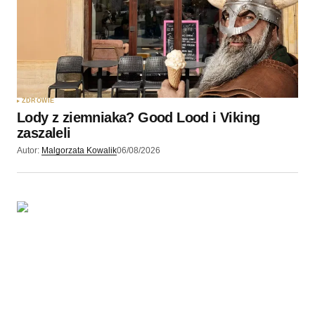
Twój adres e-mail
*
Zapamiętaj moje dane w tej przeglądarce podczas
pisania kolejnych komentarzy.
ZDROWIE
Lody z ziemniaka? Good Lood i Viking
Wyślij komentarz
zaszaleli
Autor:
Malgorzata Kowalik
06/08/2026