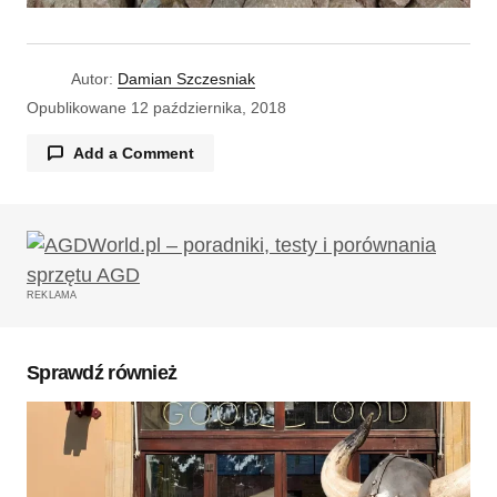
Autor:
Damian Szczesniak
Opublikowane
12 października, 2018
Add a Comment
Twój adres email nie zostanie opublikowany.
Wymagane pola są oznaczone
*
REKLAMA
Komentarz
*
Sprawdź również
Twoję imię
*