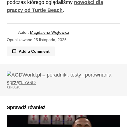
podczas którego oglądaliśmy
nowości dla
graczy od Turtle Beach
.
Autor:
Magdalena Wójtowicz
Opublikowane
25 listopada, 2025
Add a Comment
Twój adres email nie zostanie opublikowany.
Wymagane pola są oznaczone
*
REKLAMA
Komentarz
*
Sprawdź również