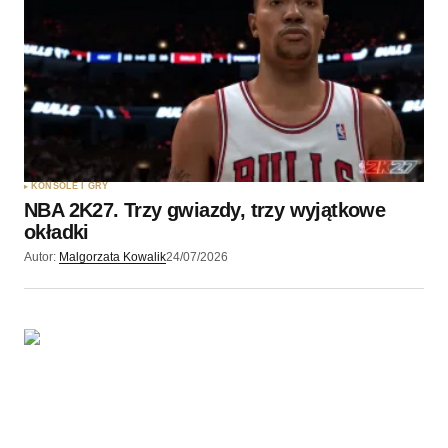
Twoję imię
*
Twój adres e-mail
*
Zapamiętaj moje dane w tej przeglądarce podczas
pisania kolejnych komentarzy.
KONSOLE I GRY
NBA 2K27. Trzy gwiazdy, trzy wyjątkowe
Wyślij komentarz
okładki
Autor:
Malgorzata Kowalik
24/07/2026