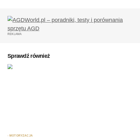
Twój adres email nie zostanie opublikowany.
Wymagane pola są oznaczone
*
REKLAMA
Komentarz
*
Sprawdź również
Twoję imię
*
Twój adres e-mail
*
Zapamiętaj moje dane w tej przeglądarce podczas
pisania kolejnych komentarzy.
MOTORYZACJA