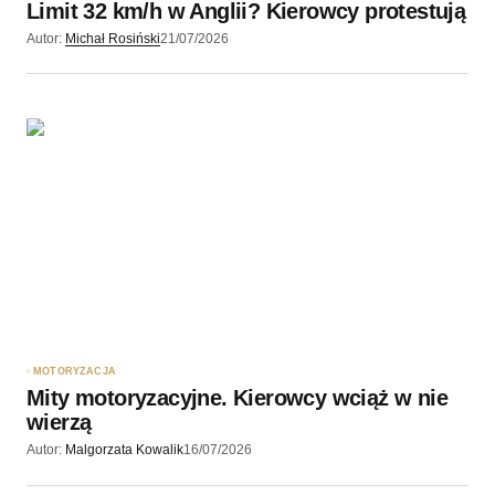
Limit 32 km/h w Anglii? Kierowcy protestują
Wyślij komentarz
Autor:
Michał Rosiński
21/07/2026
MOTORYZACJA
Mity motoryzacyjne. Kierowcy wciąż w nie
wierzą
Autor:
Malgorzata Kowalik
16/07/2026