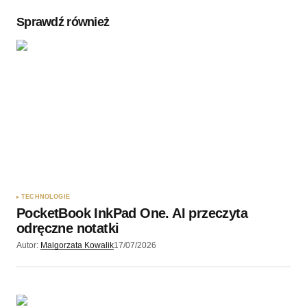
Sprawdź również
Twoję imię
*
Twój adres e-mail
*
Zapamiętaj moje dane w tej przeglądarce podczas
pisania kolejnych komentarzy.
TECHNOLOGIE
PocketBook InkPad One. AI przeczyta
Wyślij komentarz
odręczne notatki
Autor:
Malgorzata Kowalik
17/07/2026