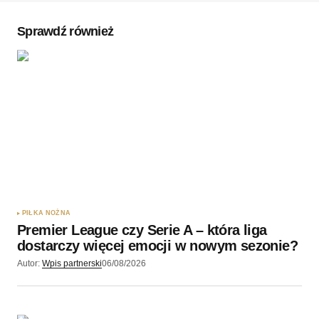
Komentarz
*
Sprawdź również
Twoję imię
*
Twój adres e-mail
*
Zapamiętaj moje dane w tej przeglądarce podczas
pisania kolejnych komentarzy.
PIŁKA NOŻNA
Premier League czy Serie A – która liga
Wyślij komentarz
dostarczy więcej emocji w nowym sezonie?
Autor:
Wpis partnerski
06/08/2026