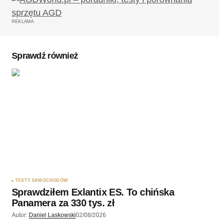
Twój adres email nie zostanie opublikowany.
Wymagane pola są oznaczone
*
REKLAMA
Komentarz
*
Sprawdź również
Twoję imię
*
Twój adres e-mail
*
Zapamiętaj moje dane w tej przeglądarce podczas
pisania kolejnych komentarzy.
TESTY SAMOCHODÓW
Sprawdziłem Exlantix ES. To chińska
Wyślij komentarz
Panamera za 330 tys. zł
Autor:
Daniel Laskowski
02/08/2026