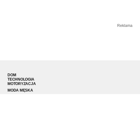
Reklama
DOM
TECHNOLOGIA
MOTORYZACJA
MODA MĘSKA
SPORT
PODRÓŻE
© 2026 LS Media Sp. z o.o.. Wszystkie prawa zastrzeżone.