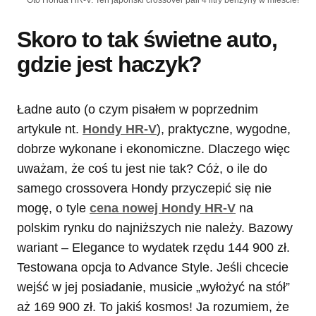
Oto Honda HR-V. Ten japoński crossover pali 4 litry benzyny w mieście!
Skoro to tak świetne auto,
gdzie jest haczyk?
Ładne auto (o czym pisałem w poprzednim
artykule nt.
Hondy HR-V
), praktyczne, wygodne,
dobrze wykonane i ekonomiczne. Dlaczego więc
uważam, że coś tu jest nie tak? Cóż, o ile do
samego crossovera Hondy przyczepić się nie
mogę, o tyle
cena nowej Hondy HR-V
na
polskim rynku do najniższych nie należy. Bazowy
wariant – Elegance to wydatek rzędu 144 900 zł.
Testowana opcja to Advance Style. Jeśli chcecie
wejść w jej posiadanie, musicie „wyłożyć na stół”
aż 169 900 zł. To jakiś kosmos! Ja rozumiem, że