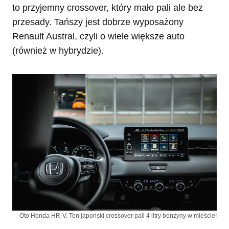
to przyjemny crossover, który mało pali ale bez
przesady. Tańszy jest dobrze wyposażony
Renault Austral, czyli o wiele większe auto
(również w hybrydzie).
Oto Honda HR-V. Ten japoński crossover pali 4 litry benzyny w mieście!