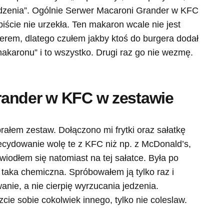
dzenia”. Ogólnie Serwer Macaroni Grander w KFC
iście nie urzekła. Ten makaron wcale nie jest
erem, dlatego czułem jakby ktoś do burgera dodał
akaronu” i to wszystko. Drugi raz go nie wezmę.
ander w KFC w zestawie
łem zestaw. Dołączono mi frytki oraz sałatkę
ecydowanie wolę te z KFC niż np. z McDonald’s,
wiodłem się natomiast na tej sałatce. Była po
 taka chemiczna. Spróbowałem ją tylko raz i
nie, a nie cierpię wyrzucania jedzenia.
ie sobie cokolwiek innego, tylko nie coleslaw.