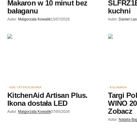
Makaron w 10 minut bez
SLFRZ1B
bałaganu
kuchni
Autor:
Malgorzata Kowalik
15/07/2026
Autor:
Daniel La
AGD I RTV
KULINARIA
KULINARIA
KitchenAid Artisan Plus.
Targi Po
Ikona dostała LED
WINO 20
Zobacz
Autor:
Malgorzata Kowalik
07/05/2026
Autor:
Natalia Ba