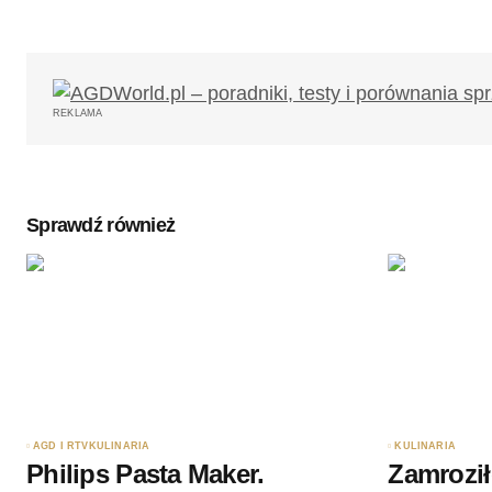
Twój adres email nie zostanie opub
REKLAMA
Komentarz
*
Sprawdź również
Twoję imię
*
Zapamiętaj moje dane w tej przegl
podczas pisania kolejnych komenta
Wyślij komentarz
AGD I RTV
KULINARIA
KULINARIA
Philips Pasta Maker.
Zamroził