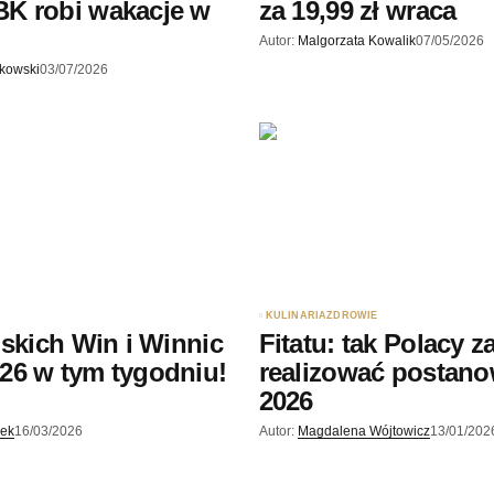
K robi wakacje w
za 19,99 zł wraca
Autor:
Malgorzata Kowalik
07/05/2026
skowski
03/07/2026
KULINARIA
ZDROWIE
lskich Win i Winnic
Fitatu: tak Polacy z
26 w tym tygodniu!
realizować postano
2026
jek
16/03/2026
Autor:
Magdalena Wójtowicz
13/01/202