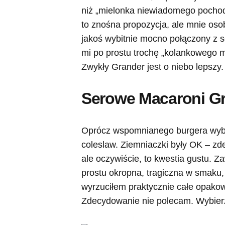
niż „mielonka niewiadomego pocho
to znośna propozycja, ale mnie osob
jakoś wybitnie mocno połączony z s
mi po prostu trochę „kolankowego m
Zwykły Grander jest o niebo lepszy.
Serowe Macaroni Gr
Oprócz wspomnianego burgera wybra
coleslaw. Ziemniaczki były OK – zd
ale oczywiście, to kwestia gustu. Za
prostu okropna, tragiczna w smaku,
wyrzuciłem praktycznie całe opakowa
Zdecydowanie nie polecam. Wybierzc