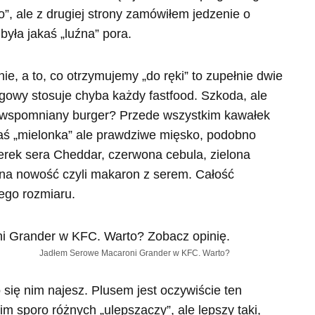
o”, ale z drugiej strony zamówiłem jedzenie o
 była jakaś „luźna” pora.
ie, a to, co otrzymujemy „do ręki” to zupełnie dwie
gowy stosuje chyba każdy fastfood. Szkoda, ale
da wspomniany burger? Przede wszystkim kawałek
jakaś „mielonka” ale prawdziwe mięsko, podobno
erek sera Cheddar, czerwona cebula, zielona
na nowość czyli makaron z serem. Całość
ego rozmiaru.
Jadłem Serowe Macaroni Grander w KFC. Warto?
 się nim najesz. Plusem jest oczywiście ten
m sporo różnych „ulepszaczy”, ale lepszy taki,