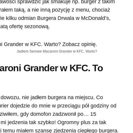
kawości sprawdzić jak smakuje np. burger z takim
rałem taką, a nie inną pozycję z menu, chociaż
wie kilku odmian Burgera Drwala w McDonald’s,
atą ofertę sezonową.
Jadłem Serowe Macaroni Grander w KFC. Warto?
roni Grander w KFC. To
 dowozu, nie jadłem burgera na miejscu. Co
rier dojedzie do mnie w przeciągu pół godziny od
dziwiłem, gdy domofon zadzwonił po… 15
 mi jedzenia tak szybko! Ogromny plus za tak
ki temu miałem szansę zjedzenia ciepłego burgera.