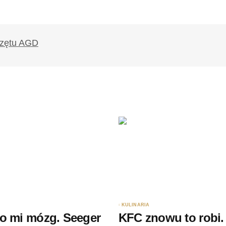
likowany.
Wymagane pola są oznaczone
*
Twój adres e-mail
*
ądarce
rzy.
KULINARIA
o mi mózg. Seeger
KFC znowu to robi.