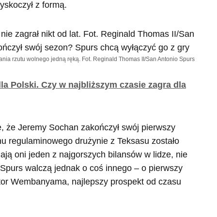
yskoczył z formą.
a rzutu wolnego jedną ręką. Fot. Reginald Thomas II/San Antonio Spurs
la Polski. Czy w najbliższym czasie zagra dla
ię, że Jeremy Sochan zakończył swój pierwszy
u regulaminowego drużynie z Teksasu zostało
ają oni jeden z najgorszych bilansów w lidze, nie
Spurs walczą jednak o coś innego – o pierwszy
ctor Wembanyama, najlepszy prospekt od czasu