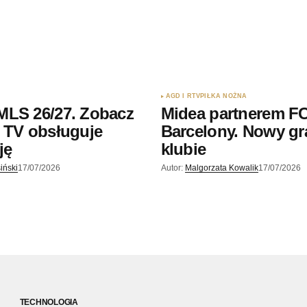
AGD I RTV
PIŁKA NOŻNA
MLS 26/27. Zobacz
Midea partnerem F
 TV obsługuje
Barcelony. Nowy gr
ję
klubie
iński
17/07/2026
Autor:
Malgorzata Kowalik
17/07/2026
TECHNOLOGIA