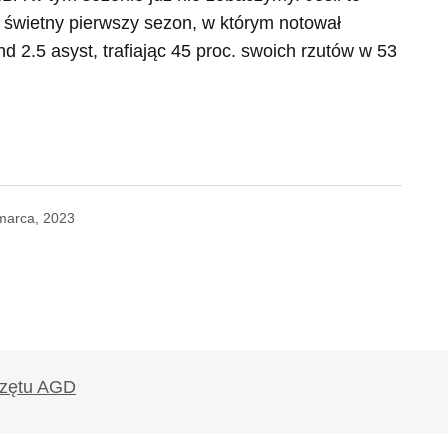
ł świetny pierwszy sezon, w którym notował
d 2.5 asyst, trafiając 45 proc. swoich rzutów w 53
marca, 2023
likowany.
Wymagane pola są oznaczone
*