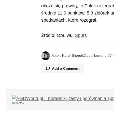
okaże się prawdą, to Polak rozegra
średnio 11.0 punktów, 5.3 zbiórek an
spotkaniach, które rozegrał.
Źródło: Opr. wł.,
Spurs
Autor:
Karol Snopek
Opublikowane
27 
Add a Comment
Twój adres email nie zostanie opub
REKLAMA
Komentarz
*