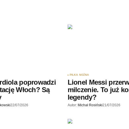
Twój adres e-mail
*
ądarce
rzy.
PIŁKA NOŻNA
rdiola poprowadzi
Lionel Messi przerw
tację Włoch? Są
milczenie. To już k
y
legendy?
skowski
22/07/2026
Autor:
Michał Rosiński
21/07/2026