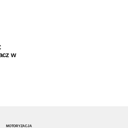
C
acz w
MOTORYZACJA