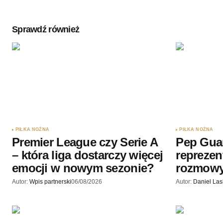
Sprawdź również
Twoję imię
*
Zapamiętaj moje dane w tej przegl
podczas pisania kolejnych komenta
Wyślij komentarz
PIŁKA NOŻNA
PIŁKA NOŻNA
Premier League czy Serie A
Pep Gua
– która liga dostarczy więcej
reprezen
emocji w nowym sezonie?
rozmow
Autor:
Wpis partnerski
06/08/2026
Autor:
Daniel La