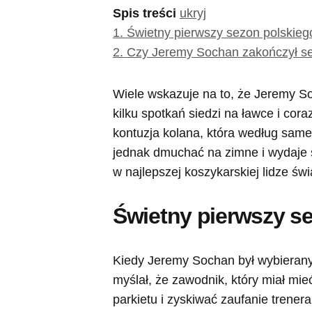
Spis treści
ukryj
1.
Świetny pierwszy sezon polskie
2.
Czy Jeremy Sochan zakończył s
Wiele wskazuje na to, że Jeremy S
kilku spotkań siedzi na ławce i cor
kontuzja kolana, która według sam
jednak dmuchać na zimne i wydaje 
w najlepszej koszykarskiej lidze świ
Świetny pierwszy s
Kiedy Jeremy Sochan był wybierany 
myślał, że zawodnik, który miał mi
parkietu i zyskiwać zaufanie trene