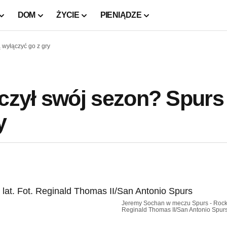
DOM
ŻYCIE
PIENIĄDZE
wyłączyć go z gry
zył swój sezon? Spurs
y
Jeremy Sochan w meczu Spurs - Rocke
Reginald Thomas II/San Antonio Spur