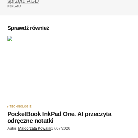
REKLAMA
Komentarz
*
Sprawdź również
Twoję imię
*
Twój adres e-mail
*
Zapamiętaj moje dane w tej przeglądarce podczas
pisania kolejnych komentarzy.
TECHNOLOGIE
PocketBook InkPad One. AI przeczyta
Wyślij komentarz
odręczne notatki
Autor:
Malgorzata Kowalik
17/07/2026