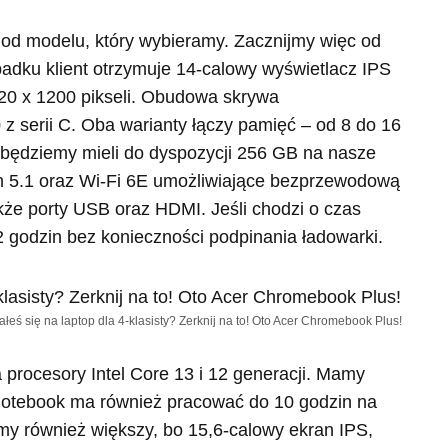
 od modelu, który wybieramy. Zacznijmy więc od
dku klient otrzymuje 14-calowy wyświetlacz IPS
20 x 1200 pikseli. Obudowa skrywa
 serii C. Oba warianty łączy pamięć – od 8 do 16
ędziemy mieli do dyspozycji 256 GB na nasze
h 5.1 oraz Wi-Fi 6E umożliwiające bezprzewodową
akże porty USB oraz HDMI. Jeśli chodzi o czas
 godzin bez konieczności podpinania ładowarki.
ałeś się na laptop dla 4-klasisty? Zerknij na to! Oto Acer Chromebook Plus!
procesory Intel Core 13 i 12 generacji. Mamy
otebook ma również pracować do 10 godzin na
my również większy, bo 15,6-calowy ekran IPS,