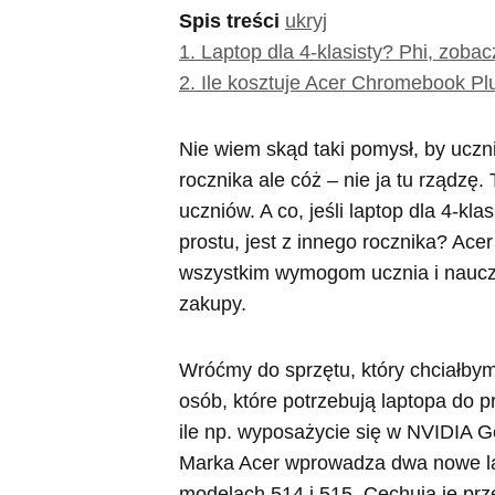
Spis treści
ukryj
1.
Laptop dla 4-klasisty? Phi, zoba
2.
Ile kosztuje Acer Chromebook Pl
Nie wiem skąd taki pomysł, by uczni
rocznika ale cóż – nie ja tu rządzę.
uczniów. A co, jeśli laptop dla 4-kla
prostu, jest z innego rocznika? Ace
wszystkim wymogom ucznia i nauczy
zakupy.
Wróćmy do sprzętu, który chciałbym 
osób, które potrzebują laptopa do 
ile np. wyposażycie się w NVIDIA 
Marka Acer wprowadza dwa nowe la
modelach 514 i 515. Cechują je pr