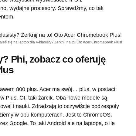
bno, wydajne procesory. Sprawdźmy, co tak
entom.
ałeś się na laptop dla 4-klasisty? Zerknij na to! Oto Acer Chromebook Plus!
y? Phi, zobacz co oferuję
lus
bawem 800 plus. Acer ma swój… plus, w postaci
 Plus. Ot, taki żarcik. Oba nowe modele są
owej i nauki. Zdradzają to oczywiście podzespoły
jdziemy w obu komputerach. Jest to ChromeOS,
z Google. To taki Android ale na laptopa, o ile