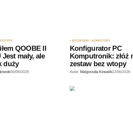
MPUTERY
NOTEBOOKI I KOMPUTERY
iłem QOOBE II
Konfigurator PC
Jest mały, ale
Komputronik: złóż
ak duży
zestaw bez wtopy
skowski
30/06/2026
Autor:
Malgorzata Kowalik
22/06/2026