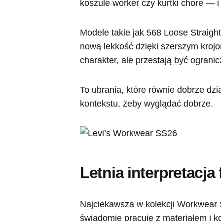
koszule worker czy kurtki chore — i
Modele takie jak 568 Loose Straigh
nową lekkość dzięki szerszym krojo
charakter, ale przestają być ograni
To ubrania, które równie dobrze dzia
kontekstu, żeby wyglądać dobrze.
Letnia interpretacja
Najciekawsza w kolekcji Workwear 
świadomie pracuje z materiałem i ko