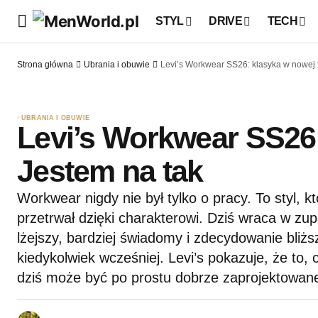
STYL
DRIVE
TECH
Strona główna
Ubrania i obuwie
Levi’s Workwear SS26: klasyka w nowej 
UBRANIA I OBUWIE
Levi’s Workwear SS26:
Jestem na tak
Workwear nigdy nie był tylko o pracy. To styl, k
przetrwał dzięki charakterowi. Dziś wraca w zu
lżejszy, bardziej świadomy i zdecydowanie bliżs
kiedykolwiek wcześniej. Levi’s pokazuje, że to, 
dziś może być po prostu dobrze zaprojektowan