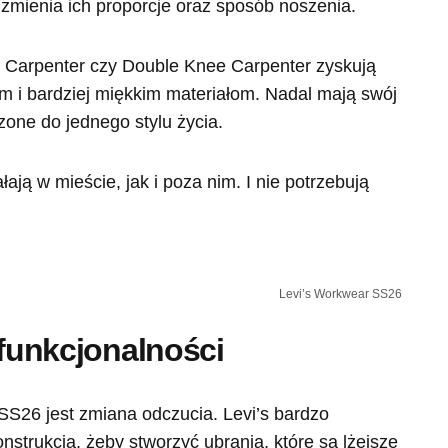
 zmienia ich proporcje oraz sposób noszenia.
t Carpenter czy Double Knee Carpenter zyskują
m i bardziej miękkim materiałom. Nadal mają swój
czone do jednego stylu życia.
łają w mieście, jak i poza nim. I nie potrzebują
Levi’s Workwear SS26
 funkcjonalności
SS26 jest zmiana odczucia. Levi’s bardzo
nstrukcją, żeby stworzyć ubrania, które są lżejsze