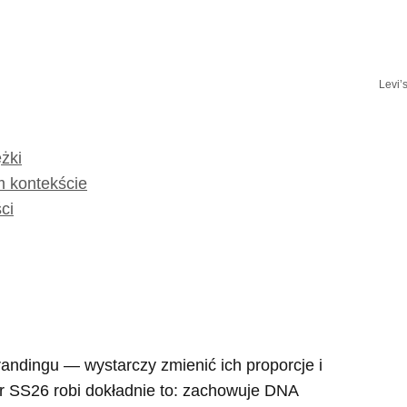
Levi’
żki
 kontekście
ci
randingu — wystarczy zmienić ich proporcje i
ar SS26 robi dokładnie to: zachowuje DNA