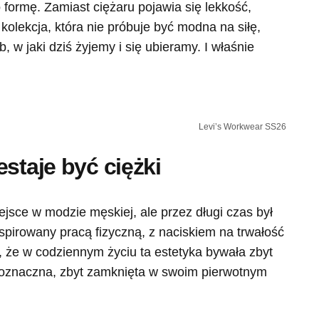
o formę. Zamiast ciężaru pojawia się lekkość,
olekcja, która nie próbuje być modna na siłę,
b, w jaki dziś żyjemy i się ubieramy. I właśnie
Levi’s Workwear SS26
staje być ciężki
sce w modzie męskiej, ale przez długi czas był
spirowany pracą fizyczną, z naciskiem na trwałość
, że w codziennym życiu ta estetyka bywała zbyt
noznaczna, zbyt zamknięta w swoim pierwotnym