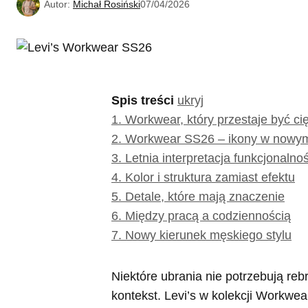
Autor:
Michał Rosiński
07/04/2026
Spis treści
ukryj
1.
Workwear, który przestaje być cię
2.
Workwear SS26 – ikony w nowym
3.
Letnia interpretacja funkcjonalnoś
4.
Kolor i struktura zamiast efektu
5.
Detale, które mają znaczenie
6.
Między pracą a codziennością
7.
Nowy kierunek męskiego stylu
Niektóre ubrania nie potrzebują reb
kontekst. Levi’s w kolekcji Workwe