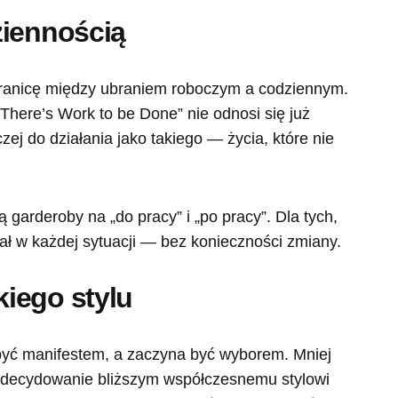
ziennością
ranicę między ubraniem roboczym a codziennym.
here’s Work to be Done” nie odnosi się już
czej do działania jako takiego — życia, które nie
lą garderoby na „do pracy” i „po pracy”. Dla tych,
ałał w każdej sytuacji — bez konieczności zmiany.
iego stylu
 być manifestem, a zaczyna być wyborem. Mniej
zdecydowanie bliższym współczesnemu stylowi