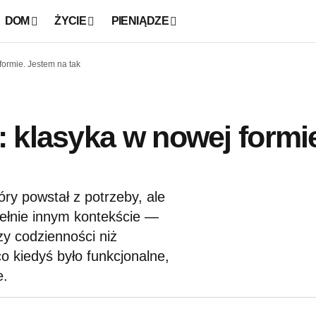
DOM
ŻYCIE
PIENIĄDZE
formie. Jestem na tak
 klasyka w nowej formi
tóry powstał z potrzeby, ale
pełnie innym kontekście —
zy codzienności niż
co kiedyś było funkcjonalne,
e.