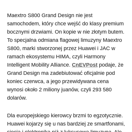
Maextro S800 Grand Design nie jest
samochodem, który chce wejść do klasy premium
bocznymi drzwiami. On kopie w nie złotym butem.
To specjalna odmiana flagowej limuzyny Maextro
S800, marki stworzonej przez Huawei i JAC w
ramach ekosystemu HIMA, czyli Harmony
Intelligent Mobility Alliance.
CnEVPost
podaje, że
Grand Design ma zadebiutować oficjalnie pod
koniec czerwca, a jego przewidywana cena
wynosi około 2 miliony juanów, czyli 293 580
dolarów.
Dla europejskiego kierowcy brzmi to egzotycznie.
Huawei kojarzy się u nas bardziej ze smartfonami,
siecią i elektroniką niż z luksusową limuzyną. Ale