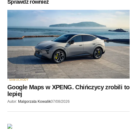
Sprawdź również
Twoję imię
*
Twój adres e-mail
*
Zapamiętaj moje dane w tej przeglądarce podczas
pisania kolejnych komentarzy.
SAMOCHODY
Google Maps w XPENG. Chińczycy zrobili to
Wyślij komentarz
lepiej
Autor:
Malgorzata Kowalik
07/08/2026