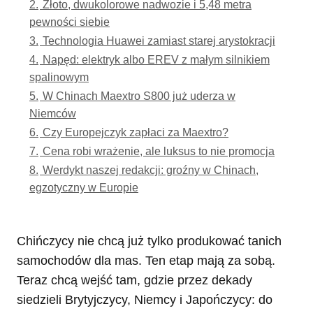
2.
Złoto, dwukolorowe nadwozie i 5,48 metra
pewności siebie
3.
Technologia Huawei zamiast starej arystokracji
4.
Napęd: elektryk albo EREV z małym silnikiem
spalinowym
5.
W Chinach Maextro S800 już uderza w
Niemców
6.
Czy Europejczyk zapłaci za Maextro?
7.
Cena robi wrażenie, ale luksus to nie promocja
8.
Werdykt naszej redakcji: groźny w Chinach,
egzotyczny w Europie
Chińczycy nie chcą już tylko produkować tanich
samochodów dla mas. Ten etap mają za sobą.
Teraz chcą wejść tam, gdzie przez dekady
siedzieli Brytyjczycy, Niemcy i Japończycy: do