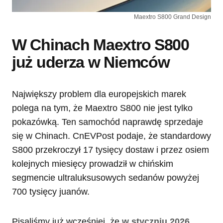
Maextro S800 Grand Design
W Chinach Maextro S800
już uderza w Niemców
Największy problem dla europejskich marek
polega na tym, że Maextro S800 nie jest tylko
pokazówką. Ten samochód naprawdę sprzedaje
się w Chinach. CnEVPost podaje, że standardowy
S800 przekroczył 17 tysięcy dostaw i przez osiem
kolejnych miesięcy prowadził w chińskim
segmencie ultraluksusowych sedanów powyżej
700 tysięcy juanów.
Pisaliśmy już wcześniej, że
w styczniu 2026