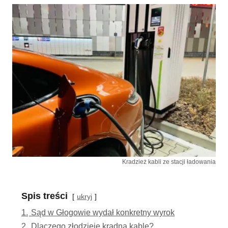
Kradzież kabli ze stacji ładowania
Spis treści
ukryj
1.
Sąd w Głogowie wydał konkretny wyrok
2.
Dlaczego złodzieje kradną kable?