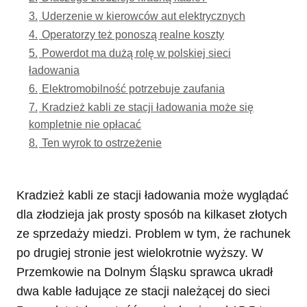
3.
Uderzenie w kierowców aut elektrycznych
4.
Operatorzy też ponoszą realne koszty
5.
Powerdot ma dużą rolę w polskiej sieci
ładowania
6.
Elektromobilność potrzebuje zaufania
7.
Kradzież kabli ze stacji ładowania może się
kompletnie nie opłacać
8.
Ten wyrok to ostrzeżenie
Kradzież kabli ze stacji ładowania może wyglądać
dla złodzieja jak prosty sposób na kilkaset złotych
ze sprzedaży miedzi. Problem w tym, że rachunek
po drugiej stronie jest wielokrotnie wyższy. W
Przemkowie na Dolnym Śląsku sprawca ukradł
dwa kable ładujące ze stacji należącej do sieci