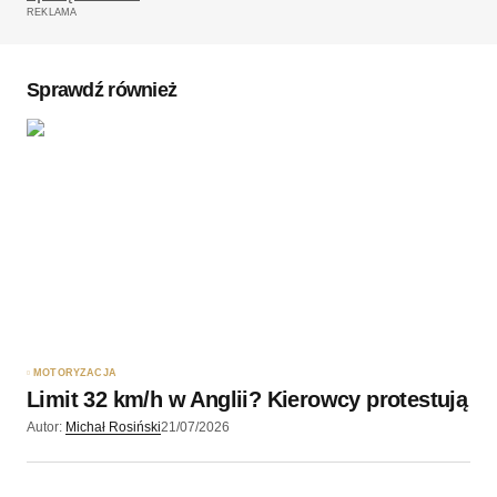
REKLAMA
Komentarz
*
Sprawdź również
Twoję imię
*
Twój adres e-mail
*
Zapamiętaj moje dane w tej przeglądarce podczas
pisania kolejnych komentarzy.
MOTORYZACJA
Limit 32 km/h w Anglii? Kierowcy protestują
Wyślij komentarz
Autor:
Michał Rosiński
21/07/2026