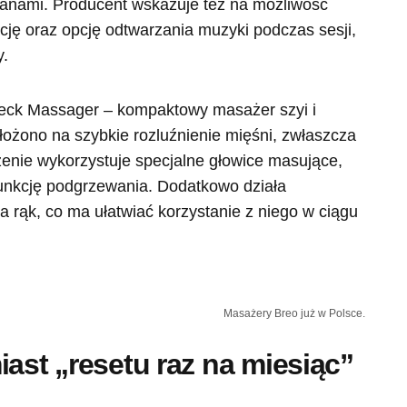
anami. Producent wskazuje też na możliwość
ację oraz opcję odtwarzania muzyki podczas sesji,
y.
Neck Massager – kompaktowy masażer szyi i
ożono na szybkie rozluźnienie mięśni, zwłaszcza
zenie wykorzystuje specjalne głowice masujące,
 funkcję podgrzewania. Dodatkowo działa
rąk, co ma ułatwiać korzystanie z niego w ciągu
Masażery Breo już w Polsce.
iast „resetu raz na miesiąc”