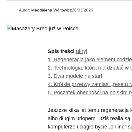
Autor:
Magdalena Wójtowicz
28/03/2026
Spis treści
ukryj
1.
Regeneracja jako element codzi
2.
Technologia, która ma działać w t
3.
Dwa modele na start
4.
Krótkie przerwy zamiast „resetu 
5.
Początek obecności na polskim r
Jeszcze kilka lat temu regeneracja 
albo długim urlopem. Dziś realia są
komputerze i ciągłe bycie „online” 