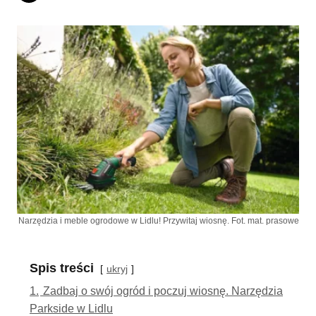
Narzędzia i meble ogrodowe w Lidlu! Przywitaj wiosnę. Fot. mat. prasowe
Spis treści
ukryj
1.
Zadbaj o swój ogród i poczuj wiosnę. Narzędzia
Parkside w Lidlu