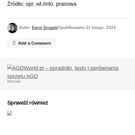
Źródło: opr. wł./info. prasowa
Autor:
Karol Snopek
Opublikowane
21 lutego, 2024
Add a Comment
Twój adres email nie zostanie opublikowany.
Wymagane pola są oznaczone
*
REKLAMA
Komentarz
*
Sprawdź również
Twoję imię
*