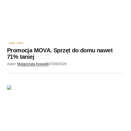
Twój adres e-mail
*
Zapamiętaj moje dane w tej przeglądarce podczas
pisania kolejnych komentarzy.
AGD I RTV
Promocja MOVA. Sprzęt do domu nawet
Wyślij komentarz
71% taniej
Autor:
Malgorzata Kowalik
07/08/2026