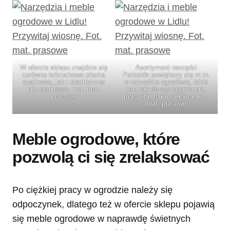
W ofercie sklepu znajdzie się
Asortyment narzędzi
zarówno łańcuchowa pilarka
Parkside powiększy się m.in.
spalinowa, jak i elektryczna
o narzędzia ogrodowe, takie
piła spalinowa. Fot. mat.
jak hak do wyciągania pni,
prasowe
maczeta, hak i siekiera. Fot.
mat. prasowe
Meble ogrodowe, które
pozwolą ci się zrelaksować
Po ciężkiej pracy w ogrodzie należy się
odpoczynek, dlatego też w ofercie sklepu pojawią
się meble ogrodowe w naprawdę świetnych