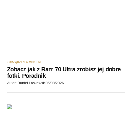
Twoję imię
*
Twój adres e-mail
*
Zapamiętaj moje dane w tej przeglądarce podczas
pisania kolejnych komentarzy.
URZĄDZENIA MOBILNE
Zobacz jak z Razr 70 Ultra zrobisz jej dobre
Wyślij komentarz
fotki. Poradnik
Autor:
Daniel Laskowski
05/08/2026