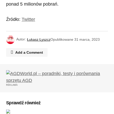
ponad 5 milionów pobrań.
Źródło:
Twitter
Autor:
Łukasz Łyszcz
Opublikowane
31 marca, 2023
Add a Comment
Twój adres email nie zostanie opublikowany.
Wymagane pola są oznaczone
*
REKLAMA
Komentarz
*
Sprawdź również