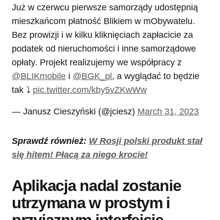
Już w czerwcu pierwsze samorządy udostępnią
mieszkańcom płatność Blikiem w mObywatelu.
Bez prowizji i w kilku kliknięciach zapłacicie za
podatek od nieruchomości i inne samorządowe
opłaty. Projekt realizujemy we współpracy z
@BLIKmobile
i
@BGK_pl
, a wyglądać to będzie
tak ⤵️
pic.twitter.com/kby5vZKwWw
— Janusz Cieszyński (@jciesz)
March 31, 2023
Sprawdź również:
W Rosji polski produkt stał
się hitem! Płacą za niego krocie!
Aplikacja nadal zostanie
utrzymana w prostym i