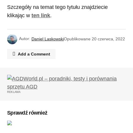
Szczegóły na temat tego tytułu znajdziecie
klikając w
ten link
.
Autor:
Daniel Laskowski
Opublikowane
20 czerwca, 2022
Add a Comment
Twój adres email nie zostanie opublikowany.
Wymagane pola są oznaczone
*
REKLAMA
Komentarz
*
Sprawdź również