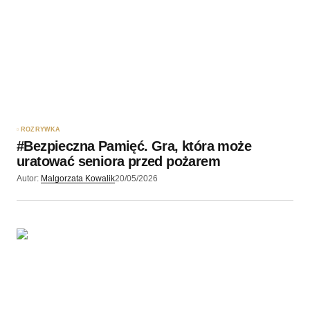
Twoję imię
*
Twój adres e-mail
*
Zapamiętaj moje dane w tej przeglądarce podczas
pisania kolejnych komentarzy.
ROZRYWKA
#Bezpieczna Pamięć. Gra, która może
Wyślij komentarz
uratować seniora przed pożarem
Autor:
Malgorzata Kowalik
20/05/2026