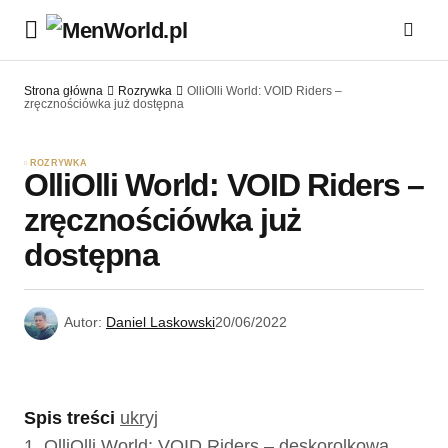
Strona główna
Rozrywka
OlliOlli World: VOID Riders –
zręcznościówka już dostępna
ROZRYWKA
OlliOlli World: VOID Riders –
zręcznościówka już
dostępna
Autor:
Daniel Laskowski
20/06/2022
Spis treści
ukryj
1.
OlliOlli World: VOID Riders – deskorolkowa