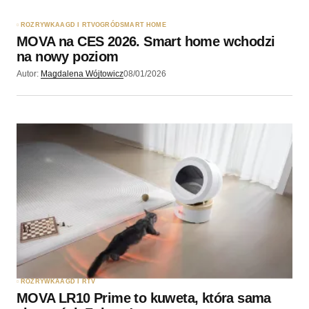
ROZRYWKA
AGD I RTV
OGRÓD
SMART HOME
MOVA na CES 2026. Smart home wchodzi
na nowy poziom
Autor:
Magdalena Wójtowicz
08/01/2026
ROZRYWKA
AGD I RTV
MOVA LR10 Prime to kuweta, która sama