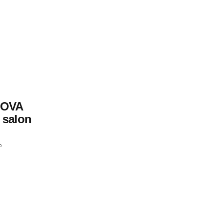
MOVA
 salon
5