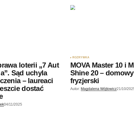
ROZRYWKA
rawa loterii „7 Aut
MOVA Master 10 i 
a”. Sąd uchyla
Shine 20 – domowy
czenia – laureaci
fryzjerski
eszcie dostać
Autor:
Magdalena Wójtowicz
21/10/202
e
jek
04/11/2025