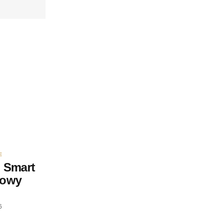
E
 Smart
nowy
6