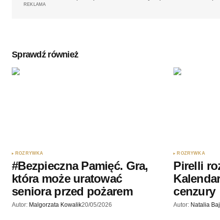
REKLAMA
Sprawdź również
ROZRYWKA
ROZRYWKA
#Bezpieczna Pamięć. Gra,
Pirelli r
która może uratować
Kalendar
seniora przed pożarem
cenzury
Autor:
Malgorzata Kowalik
20/05/2026
Autor:
Natalia Ba