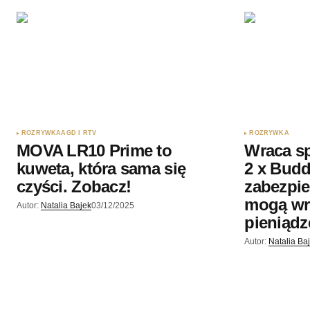
ROZRYWKA
AGD I RTV
ROZRYWKA
MOVA LR10 Prime to
Wraca sp
kuweta, która sama się
2 x Budd
czyści. Zobacz!
zabezpie
mogą wr
Autor:
Natalia Bajek
03/12/2025
pieniądz
Autor:
Natalia Ba