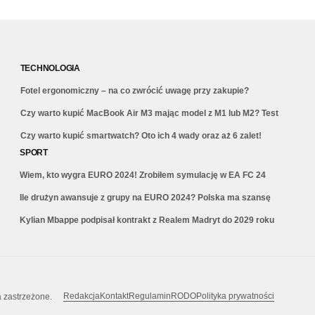
TECHNOLOGIA
Fotel ergonomiczny – na co zwrócić uwagę przy zakupie?
Czy warto kupić MacBook Air M3 mając model z M1 lub M2? Test
Czy warto kupić smartwatch? Oto ich 4 wady oraz aż 6 zalet!
SPORT
Wiem, kto wygra EURO 2024! Zrobiłem symulację w EA FC 24
Ile drużyn awansuje z grupy na EURO 2024? Polska ma szansę
Kylian Mbappe podpisał kontrakt z Realem Madryt do 2029 roku
Redakcja
Kontakt
Regulamin
RODO
Polityka prywatności
a zastrzeżone.