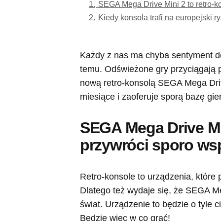
1.
SEGA Mega Drive Mini 2 to retro-k
2.
Kiedy konsola trafi na europejski r
Każdy z nas ma chyba sentyment do 
temu. Odświeżone gry przyciągają p
nową retro-konsolą SEGA Mega Drive
miesiące i zaoferuje sporą bazę gier
SEGA Mega Drive Min
przywróci sporo w
Retro-konsole to urządzenia, które 
Dlatego też wydaje się, że SEGA Me
świat. Urządzenie to będzie o tyle 
Będzie więc w co grać!