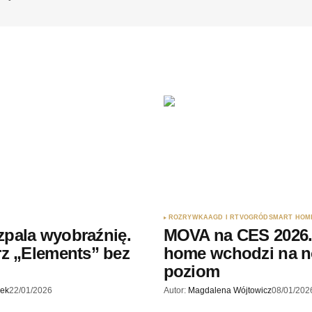
ROZRYWKA
AGD I RTV
OGRÓD
SMART HOM
ozpala wyobraźnię.
MOVA na CES 2026.
z „Elements” bez
home wchodzi na 
poziom
jek
22/01/2026
Autor:
Magdalena Wójtowicz
08/01/202