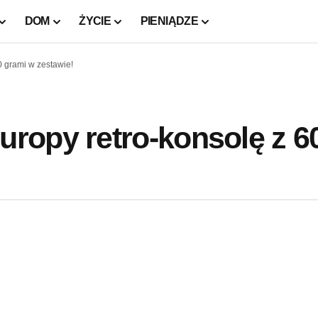
DOM
ŻYCIE
PIENIĄDZE
 grami w zestawie!
ropy retro-konsolę z 6