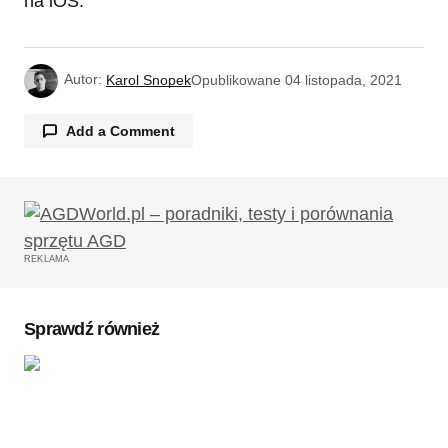
na iOS.
Autor:
Karol Snopek
Opublikowane
04 listopada, 2021
Add a Comment
Twój adres email nie zostanie opublikowany.
Wymagane pola są oznaczone
*
REKLAMA
Komentarz
*
Sprawdź również
Twoję imię
*