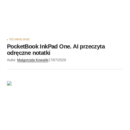
Twój adres e-mail
*
Zapamiętaj moje dane w tej przeglądarce podczas
pisania kolejnych komentarzy.
TECHNOLOGIE
PocketBook InkPad One. AI przeczyta
Wyślij komentarz
odręczne notatki
Autor:
Malgorzata Kowalik
17/07/2026