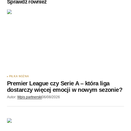
Sprawdź również
Twoję imię
*
Twój adres e-mail
*
Zapamiętaj moje dane w tej przeglądarce podczas
pisania kolejnych komentarzy.
PIŁKA NOŻNA
Premier League czy Serie A – która liga
Wyślij komentarz
dostarczy więcej emocji w nowym sezonie?
Autor:
Wpis partnerski
06/08/2026