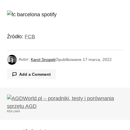
Źródło:
FCB
Autor:
Karol Snopek
Opublikowane
17 marca, 2022
Add a Comment
Twój adres email nie zostanie opublikowany.
Wymagane pola są oznaczone
*
REKLAMA
Komentarz
*