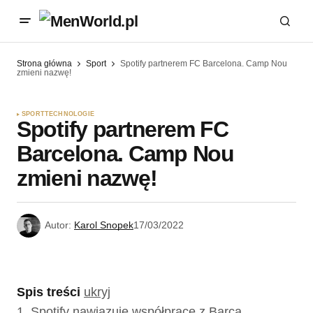
Strona główna
Sport
Spotify partnerem FC Barcelona. Camp Nou
zmieni nazwę!
SPORT
TECHNOLOGIE
Spotify partnerem FC
Barcelona. Camp Nou
zmieni nazwę!
Autor:
Karol Snopek
17/03/2022
Spis treści
ukryj
1.
Spotify nawiązuje współpracę z Barcą