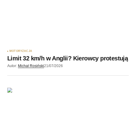
Twój adres e-mail
*
Zapamiętaj moje dane w tej przeglądarce podczas
pisania kolejnych komentarzy.
MOTORYZACJA
Limit 32 km/h w Anglii? Kierowcy protestują
Wyślij komentarz
Autor:
Michał Rosiński
21/07/2026