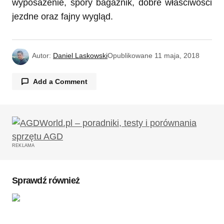
wyposażenie, spory bagażnik, dobre właściwości
jezdne oraz fajny wygląd.
Autor:
Daniel Laskowski
Opublikowane
11 maja, 2018
Add a Comment
Twój adres email nie zostanie opublikowany.
Wymagane pola są oznaczone
*
REKLAMA
Komentarz
*
Sprawdź również
Twoję imię
*