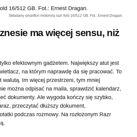
Składany smartfon motorola razr fold 16/512 GB. Fot.: Ernest Dragan.
znesie ma więcej sensu, niż
 tylko efektownym gadżetem. Największy atut jest
świetlacz, na którym naprawdę da się pracować. To
t walutą. Im więcej przestrzeni, tym mniej
e można odpisać na maila, sprawdzić kalendarz,
eć dokumenty. Ale wygoda kończy się szybko,
araz, przeczytać dłuższy dokument,
 notatki podczas rozmowy. Na rozłożonym Razr
rą.