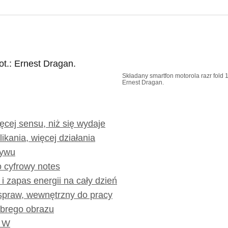
Składany smartfon motorola razr fold 1
Ernest Dragan.
cej sensu, niż się wydaje
likania, więcej działania
tywu
o cyfrowy notes
 zapas energii na cały dzień
spraw, wewnętrzny do pracy
obrego obrazu
0 W