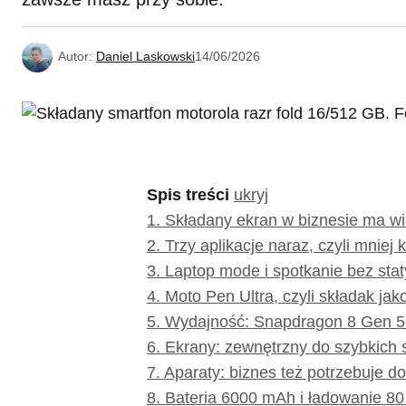
Autor:
Daniel Laskowski
14/06/2026
Spis treści
ukryj
1.
Składany ekran w biznesie ma wię
2.
Trzy aplikacje naraz, czyli mniej k
3.
Laptop mode i spotkanie bez sta
4.
Moto Pen Ultra, czyli składak jak
5.
Wydajność: Snapdragon 8 Gen 5 i
6.
Ekrany: zewnętrzny do szybkich 
7.
Aparaty: biznes też potrzebuje d
8.
Bateria 6000 mAh i ładowanie 8