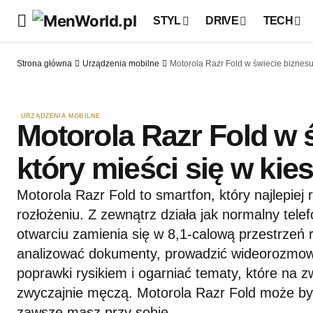
STYL
DRIVE
TECH
Strona główna
Urządzenia mobilne
Motorola Razr Fold w świecie biznesu:
URZĄDZENIA MOBILNE
Motorola Razr Fold w 
który mieści się w kie
Motorola Razr Fold to smartfon, który najlepiej
rozłożeniu. Z zewnątrz działa jak normalny tel
otwarciu zamienia się w 8,1-calową przestrzeń
analizować dokumenty, prowadzić wideorozmowy
poprawki rysikiem i ogarniać tematy, które na 
zwyczajnie męczą. Motorola Razr Fold może by
zawsze masz przy sobie.