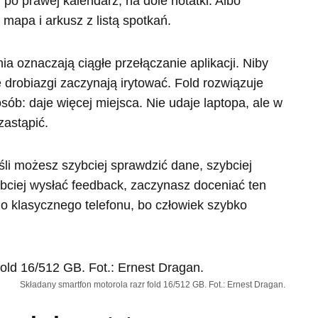
, po prawej kalendarz, na dole notatki. Albo
mapa i arkusz z listą spotkań.
ia oznaczają ciągłe przełączanie aplikacji. Niby
e drobiazgi zaczynają irytować. Fold rozwiązuje
sób: daje więcej miejsca. Nie udaje laptopa, ale w
zastąpić.
eśli możesz szybciej sprawdzić dane, szybciej
zybciej wysłać feedback, zaczynasz doceniać ten
do klasycznego telefonu, bo człowiek szybko
Składany smartfon motorola razr fold 16/512 GB. Fot.: Ernest Dragan.