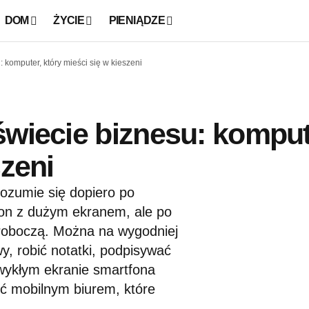
DOM
ŻYCIE
PIENIĄDZE
 komputer, który mieści się w kieszeni
świecie biznesu: komput
szeni
 rozumie się dopiero po
efon z dużym ekranem, ale po
 roboczą. Można na wygodniej
, robić notatki, podpisywać
zwykłym ekranie smartfona
ć mobilnym biurem, które