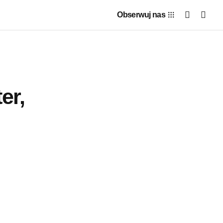
Obserwuj nas
er,