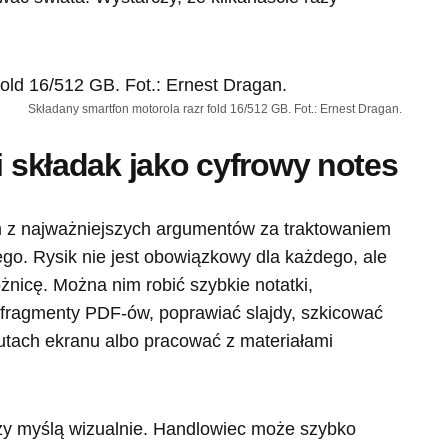
Składany smartfon motorola razr fold 16/512 GB. Fot.: Ernest Dragan.
i składak jako cyfrowy notes
m z najważniejszych argumentów za traktowaniem
go. Rysik nie jest obowiązkowy dla każdego, ale
żnicę. Można nim robić szybkie notatki,
fragmenty PDF-ów, poprawiać slajdy, szkicować
zutach ekranu albo pracować z materiałami
órzy myślą wizualnie. Handlowiec może szybko