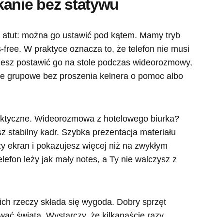
kanie bez statywu
n atut: można go ustawić pod kątem. Mamy tryb
free. W praktyce oznacza to, że telefon nie musi
ożesz postawić go na stole podczas wideorozmowy,
ęcie grupowe bez proszenia kelnera o pomoc albo
aktyczne. Wideorozmowa z hotelowego biurka?
z stabilny kadr. Szybka prezentacja materiału
ży ekran i pokazujesz więcej niż na zwykłym
lefon leży jak mały notes, a Ty nie walczysz z
kich rzeczy składa się wygoda. Dobry sprzęt
wać świata. Wystarczy, że kilkanaście razy