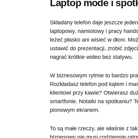
Laptop mode i spot
Składany telefon daje jeszcze jede
laptopowy, namiotowy i pracy hands-
leżeć płasko ani wisieć w dłoni. M
ustawić do prezentacji, zrobić zdj
nagrać krótkie wideo bez statywu.
W biznesowym rytmie to bardzo pr
Rozkładasz telefon pod kątem i mas
klientowi przy kawie? Otwierasz du
smartfonie. Notatki na spotkaniu? Te
pionowym ekranem.
To są małe rzeczy, ale właśnie z ta
biznesowy nie musi codziennie rato