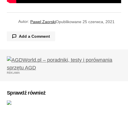
Autor:
Pawel Zaorski
Opublikowane
25 czerwca, 2021
Add a Comment
Konrad
05/07/2021 o 12:10
Bardzo dobra kamerka, zmieniłem starą na prido,
bo poprzednia zaodziła, teraz jest ok.
REKLAMA
Odpowiedz
Sprawdź również
Twój adres email nie zostanie opublikowany.
Wymagane pola są oznaczone
*