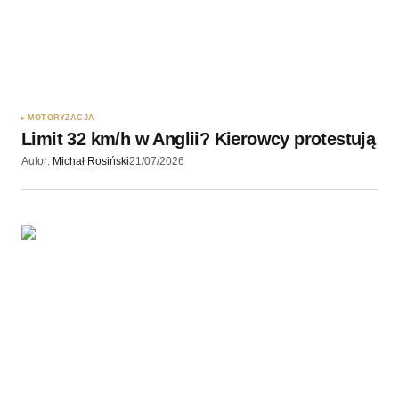
Komentarz
*
Twoję imię
*
MOTORYZACJA
Limit 32 km/h w Anglii? Kierowcy protestują
Autor:
Michał Rosiński
21/07/2026
Twój adres e-mail
*
Zapamiętaj moje dane w tej przeglądarce podczas
pisania kolejnych komentarzy.
Wyślij komentarz