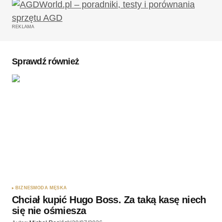
Twój adres email nie zostanie opublikowany.
Wymagane pola są oznaczone
*
REKLAMA
Komentarz
*
Sprawdź również
Twoję imię
*
Twój adres e-mail
*
Zapamiętaj moje dane w tej przeglądarce podczas
pisania kolejnych komentarzy.
BIZNES
MODA MĘSKA
Chciał kupić Hugo Boss. Za taką kasę niech
Wyślij komentarz
się nie ośmiesza