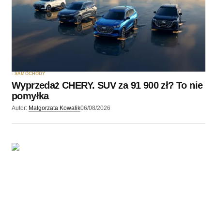
Twój adres e-mail
*
Zapamiętaj moje dane w tej przeglądarce podczas
pisania kolejnych komentarzy.
SAMOCHODY
Wyprzedaż CHERY. SUV za 91 900 zł? To nie
Wyślij komentarz
pomyłka
Autor:
Malgorzata Kowalik
06/08/2026