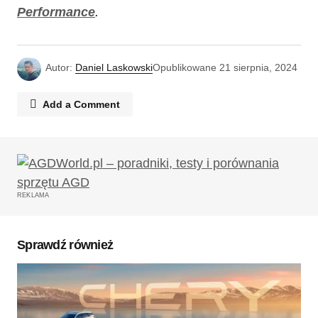
Performance
.
Autor:
Daniel Laskowski
Opublikowane
21 sierpnia, 2024
Add a Comment
Twój adres email nie zostanie opublikowany.
Wymagane pola są oznaczone
*
REKLAMA
Komentarz
*
Sprawdź również
Twoję imię
*