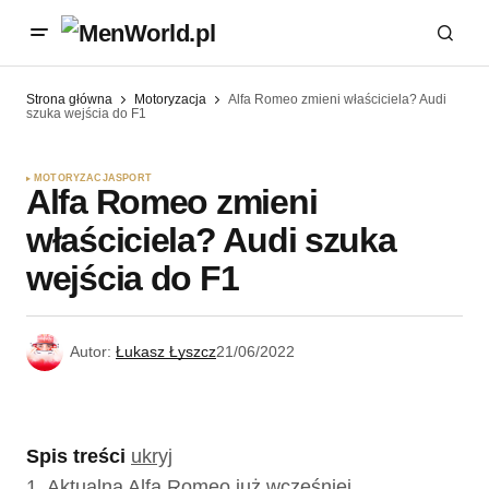
Strona główna
Motoryzacja
Alfa Romeo zmieni właściciela? Audi
szuka wejścia do F1
MOTORYZACJA
SPORT
Alfa Romeo zmieni
właściciela? Audi szuka
wejścia do F1
Autor:
Łukasz Łyszcz
21/06/2022
Spis treści
ukryj
1.
Aktualna Alfa Romeo już wcześniej