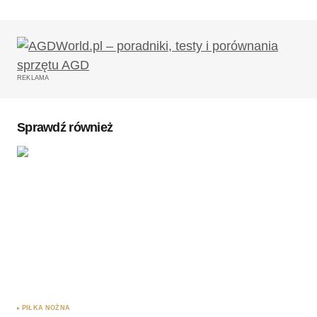
Twój adres email nie zostanie opublikowany.
Wymagane pola są oznaczone
*
REKLAMA
Komentarz
*
Sprawdź również
Twoję imię
*
Twój adres e-mail
*
Zapamiętaj moje dane w tej przeglądarce podczas
pisania kolejnych komentarzy.
PIŁKA NOŻNA