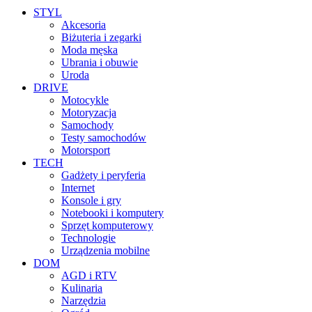
STYL
Akcesoria
Biżuteria i zegarki
Moda męska
Ubrania i obuwie
Uroda
DRIVE
Motocykle
Motoryzacja
Samochody
Testy samochodów
Motorsport
TECH
Gadżety i peryferia
Internet
Konsole i gry
Notebooki i komputery
Sprzęt komputerowy
Technologie
Urządzenia mobilne
DOM
AGD i RTV
Kulinaria
Narzędzia