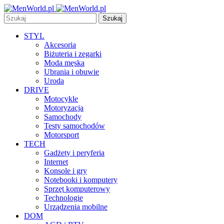
Szukaj
STYL
Akcesoria
Biżuteria i zegarki
Moda męska
Ubrania i obuwie
Uroda
DRIVE
Motocykle
Motoryzacja
Samochody
Testy samochodów
Motorsport
TECH
Gadżety i peryferia
Internet
Konsole i gry
Notebooki i komputery
Sprzęt komputerowy
Technologie
Urządzenia mobilne
DOM