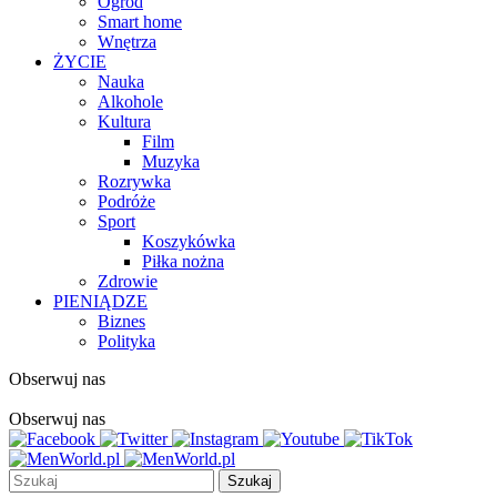
Ogród
Smart home
Wnętrza
ŻYCIE
Nauka
Alkohole
Kultura
Film
Muzyka
Rozrywka
Podróże
Sport
Koszykówka
Piłka nożna
Zdrowie
PIENIĄDZE
Biznes
Polityka
Obserwuj nas
Obserwuj nas
Szukaj