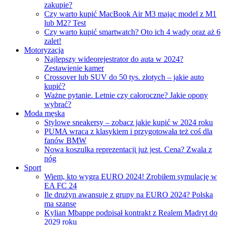
zakupie?
Czy warto kupić MacBook Air M3 mając model z M1
lub M2? Test
Czy warto kupić smartwatch? Oto ich 4 wady oraz aż 6
zalet!
Motoryzacja
Najlepszy wideorejestrator do auta w 2024?
Zestawienie kamer
Crossover lub SUV do 50 tys. złotych – jakie auto
kupić?
Ważne pytanie. Letnie czy całoroczne? Jakie opony
wybrać?
Moda męska
Stylowe sneakersy – zobacz jakie kupić w 2024 roku
PUMA wraca z klasykiem i przygotowała też coś dla
fanów BMW
Nowa koszulka reprezentacji już jest. Cena? Zwala z
nóg
Sport
Wiem, kto wygra EURO 2024! Zrobiłem symulację w
EA FC 24
Ile drużyn awansuje z grupy na EURO 2024? Polska
ma szansę
Kylian Mbappe podpisał kontrakt z Realem Madryt do
2029 roku