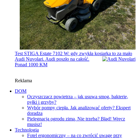
Test STIGA Estate 7102 W: gdy zwykła kosiarka to za mało
Audi Nuvolari. Audi poszło na całość.
Ponad 1000 KM
Reklama
DOM
Oczyszczacz powietrza – jak usuwa smog, bakterie,
pyłki i grzyby?
Wybór pompy ciepła. Jak analizować oferty? Ekspert
doradza
Pielęgnacja ogrodu zimą. Nie trzeba? Błąd! Wręcz
musisz!
Technologia
Fotel ergonomiczny – na co zwrócić uwagę przy