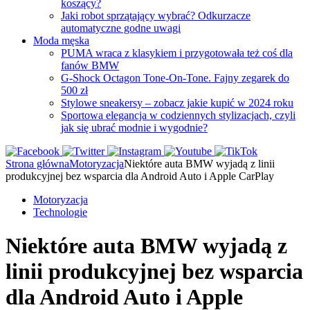
koszący?
Jaki robot sprzątający wybrać? Odkurzacze
automatyczne godne uwagi
Moda męska
PUMA wraca z klasykiem i przygotowała też coś dla
fanów BMW
G-Shock Octagon Tone-On-Tone. Fajny zegarek do
500 zł
Stylowe sneakersy – zobacz jakie kupić w 2024 roku
Sportowa elegancja w codziennych stylizacjach, czyli
jak się ubrać modnie i wygodnie?
Strona główna
Motoryzacja
Niektóre auta BMW wyjadą z linii
produkcyjnej bez wsparcia dla Android Auto i Apple CarPlay
Motoryzacja
Technologie
Niektóre auta BMW wyjadą z
linii produkcyjnej bez wsparcia
dla Android Auto i Apple