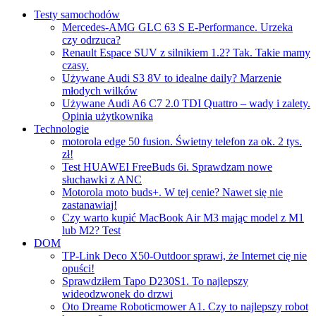
Testy samochodów
Mercedes-AMG GLC 63 S E-Performance. Urzeka
czy odrzuca?
Renault Espace SUV z silnikiem 1.2? Tak. Takie mamy
czasy.
Używane Audi S3 8V to idealne daily? Marzenie
młodych wilków
Używane Audi A6 C7 2.0 TDI Quattro – wady i zalety.
Opinia użytkownika
Technologie
motorola edge 50 fusion. Świetny telefon za ok. 2 tys.
zł!
Test HUAWEI FreeBuds 6i. Sprawdzam nowe
słuchawki z ANC
Motorola moto buds+. W tej cenie? Nawet się nie
zastanawiaj!
Czy warto kupić MacBook Air M3 mając model z M1
lub M2? Test
DOM
TP-Link Deco X50-Outdoor sprawi, że Internet cię nie
opuści!
Sprawdziłem Tapo D230S1. To najlepszy
wideodzwonek do drzwi
Oto Dreame Roboticmower A1. Czy to najlepszy robot