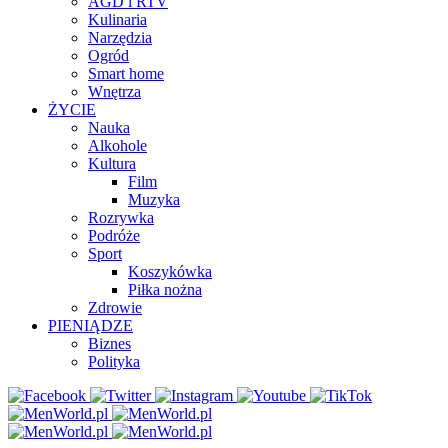
AGD i RTV
Kulinaria
Narzędzia
Ogród
Smart home
Wnętrza
ŻYCIE
Nauka
Alkohole
Kultura
Film
Muzyka
Rozrywka
Podróże
Sport
Koszykówka
Piłka nożna
Zdrowie
PIENIĄDZE
Biznes
Polityka