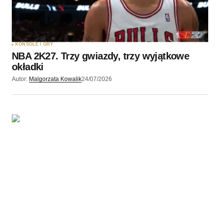
Zapamiętaj moje dane w tej przeglądarce podczas
pisania kolejnych komentarzy.
KONSOLE I GRY
NBA 2K27. Trzy gwiazdy, trzy wyjątkowe
Wyślij komentarz
okładki
Autor:
Malgorzata Kowalik
24/07/2026