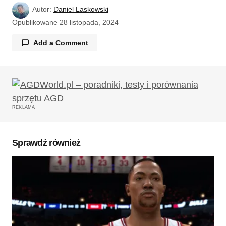
Autor:
Daniel Laskowski
Opublikowane
28 listopada, 2024
Add a Comment
Twój adres email nie zostanie opublikowany.
Wymagane pola są oznaczone
*
REKLAMA
Komentarz
*
Sprawdź również
Twoję imię
*
Twój adres e-mail
*