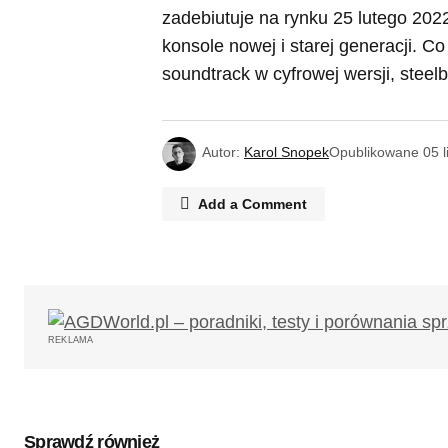
zadebiutuje na rynku 25 lutego 202
konsole nowej i starej generacji. Co
soundtrack w cyfrowej wersji, steelb
Autor:
Karol Snopek
Opublikowane
05 
Add a Comment
Twój adres email nie zostanie opub
REKLAMA
Komentarz
*
Sprawdź również