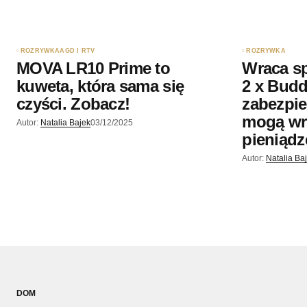
ROZRYWKA
AGD I RTV
ROZRYWKA
MOVA LR10 Prime to
Wraca sp
kuweta, która sama się
2 x Budd
czyści. Zobacz!
zabezpie
mogą wr
Autor:
Natalia Bajek
03/12/2025
pieniądz
Autor:
Natalia Ba
DOM