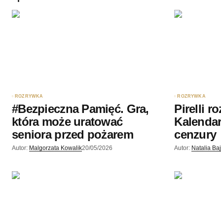
Twoję imię
*
Zapamiętaj moje dane w tej przegl
podczas pisania kolejnych komenta
Wyślij komentarz
ROZRYWKA
ROZRYWKA
#Bezpieczna Pamięć. Gra,
Pirelli r
która może uratować
Kalendar
seniora przed pożarem
cenzury
Autor:
Malgorzata Kowalik
20/05/2026
Autor:
Natalia Ba