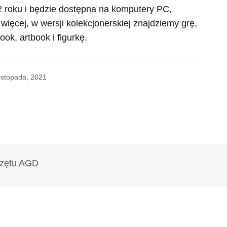
2 roku i będzie dostępna na komputery PC,
 więcej, w wersji kolekcjonerskiej znajdziemy grę,
ook, artbook i figurkę.
listopada, 2021
likowany.
Wymagane pola są oznaczone
*