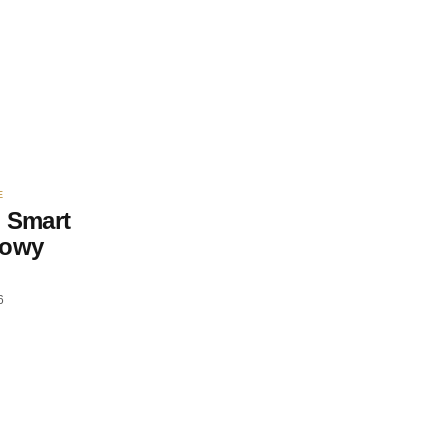
E
 Smart
nowy
6