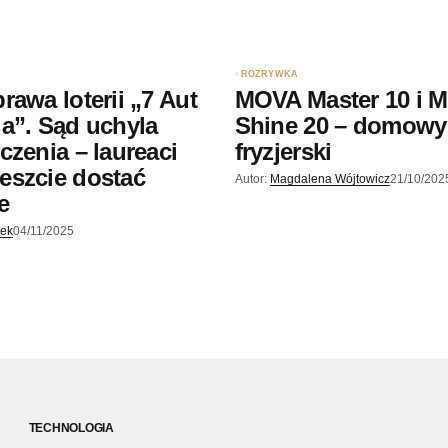
ROZRYWKA
rawa loterii „7 Aut
MOVA Master 10 i 
a”. Sąd uchyla
Shine 20 – domowy
czenia – laureaci
fryzjerski
eszcie dostać
Autor:
Magdalena Wójtowicz
21/10/202
e
jek
04/11/2025
TECHNOLOGIA