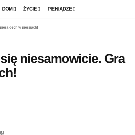
DOM
ŻYCIE
PIENIĄDZE
piera dech w piersiach!
 się niesamowicie. Gra
ch!
ng