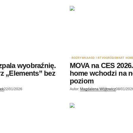
Twój adres e-mail
*
ądarce
rzy.
ROZRYWKA
AGD I RTV
OGRÓD
SMART HOM
ozpala wyobraźnię.
MOVA na CES 2026.
z „Elements” bez
home wchodzi na 
poziom
jek
22/01/2026
Autor:
Magdalena Wójtowicz
08/01/202