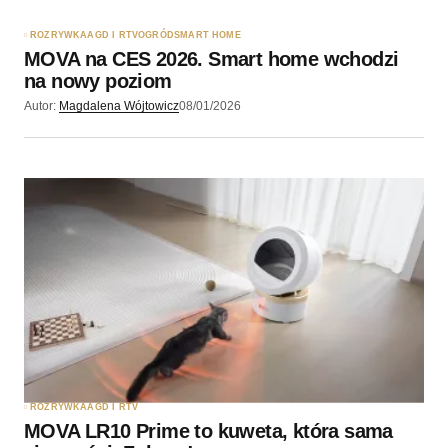
ROZRYWKA
AGD I RTV
OGRÓD
SMART HOME
MOVA na CES 2026. Smart home wchodzi
na nowy poziom
Autor:
Magdalena Wójtowicz
08/01/2026
ROZRYWKA
AGD I RTV
MOVA LR10 Prime to kuweta, która sama