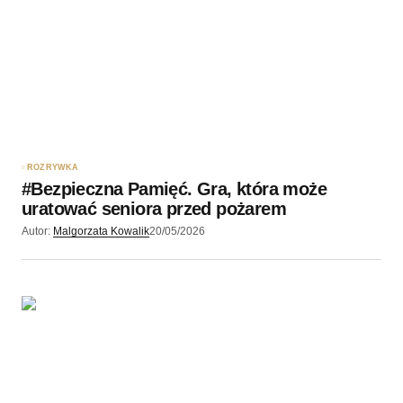
Twoję imię
*
Twój adres e-mail
*
Zapamiętaj moje dane w tej przeglądarce podczas
pisania kolejnych komentarzy.
ROZRYWKA
#Bezpieczna Pamięć. Gra, która może
Wyślij komentarz
uratować seniora przed pożarem
Autor:
Malgorzata Kowalik
20/05/2026