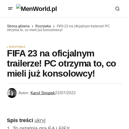
Strona główna
Rozrywka
FIFA 23 na oficjalnym trailerze! PC
otrzyma to, co mieli już konsolowcy!
ROZRYWKA
FIFA 23 na oficjalnym
trailerze! PC otrzyma to, co
mieli już konsolowcy!
Autor:
Karol Snopek
22/07/2022
Spis treści
ukryj
1.
To ostatnia gra EA i FIFY