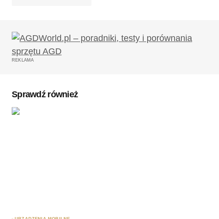
Twój adres email nie zostanie opublikowany.
Wymagane pola są oznaczone
*
REKLAMA
Komentarz
*
Sprawdź również
Twoję imię
*
Twój adres e-mail
*
Zapamiętaj moje dane w tej przeglądarce podczas
pisania kolejnych komentarzy.