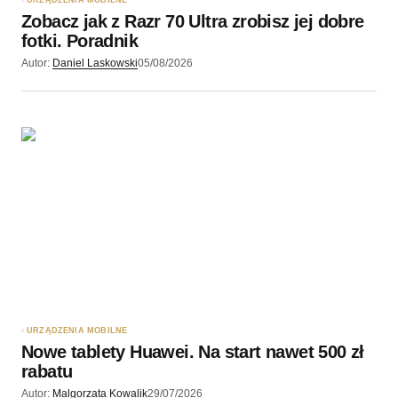
URZĄDZENIA MOBILNE
Zobacz jak z Razr 70 Ultra zrobisz jej dobre
Wyślij komentarz
fotki. Poradnik
Autor:
Daniel Laskowski
05/08/2026
URZĄDZENIA MOBILNE
Nowe tablety Huawei. Na start nawet 500 zł
rabatu
Autor:
Malgorzata Kowalik
29/07/2026