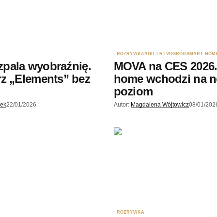
rzy.
ROZRYWKA
AGD I RTV
OGRÓD
SMART HOM
ozpala wyobraźnię.
MOVA na CES 2026.
z „Elements” bez
home wchodzi na 
poziom
jek
22/01/2026
Autor:
Magdalena Wójtowicz
08/01/202
ROZRYWKA