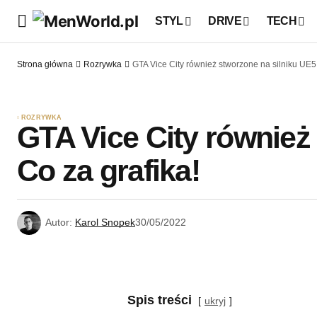
STYL
DRIVE
TECH
Strona główna
Rozrywka
GTA Vice City również stworzone na silniku UE5!
ROZRYWKA
GTA Vice City również
Co za grafika!
Autor:
Karol Snopek
30/05/2022
Spis treści
ukryj