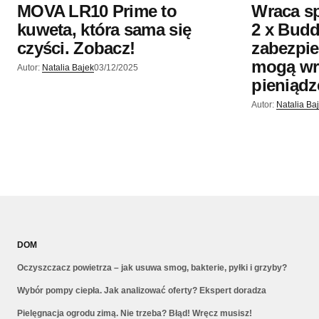
MOVA LR10 Prime to
Wraca sp
kuweta, która sama się
2 x Budd
czyści. Zobacz!
zabezpie
mogą wr
Autor:
Natalia Bajek
03/12/2025
pieniądz
Autor:
Natalia Ba
DOM
Oczyszczacz powietrza – jak usuwa smog, bakterie, pyłki i grzyby?
Wybór pompy ciepła. Jak analizować oferty? Ekspert doradza
Pielęgnacja ogrodu zimą. Nie trzeba? Błąd! Wręcz musisz!