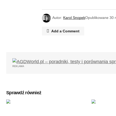
Autor:
Karol Snopek
Opublikowane
30 
Add a Comment
Twój adres email nie zostanie opub
REKLAMA
Komentarz
*
Sprawdź również
Twoję imię
*
Zapamiętaj moje dane w tej przegl