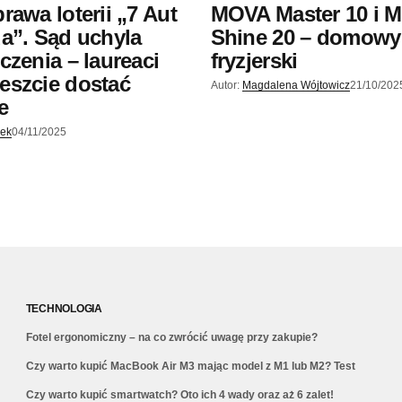
rawa loterii „7 Aut
MOVA Master 10 i 
a”. Sąd uchyla
Shine 20 – domowy
czenia – laureaci
fryzjerski
eszcie dostać
Autor:
Magdalena Wójtowicz
21/10/202
e
jek
04/11/2025
TECHNOLOGIA
Fotel ergonomiczny – na co zwrócić uwagę przy zakupie?
Czy warto kupić MacBook Air M3 mając model z M1 lub M2? Test
Czy warto kupić smartwatch? Oto ich 4 wady oraz aż 6 zalet!