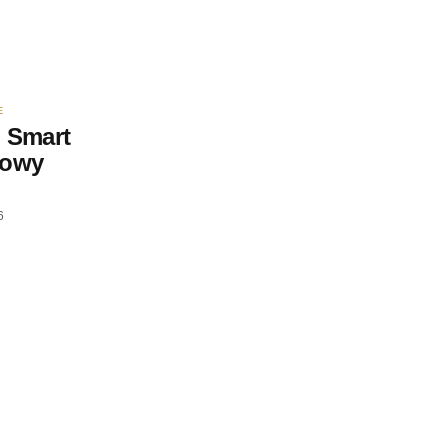
E
 Smart
nowy
6