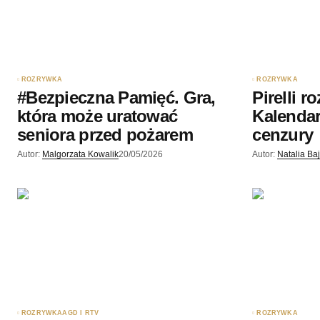
podczas pisania kolejnych komenta
Wyślij komentarz
ROZRYWKA
ROZRYWKA
#Bezpieczna Pamięć. Gra,
Pirelli r
która może uratować
Kalendar
seniora przed pożarem
cenzury
Autor:
Malgorzata Kowalik
20/05/2026
Autor:
Natalia Ba
ROZRYWKA
AGD I RTV
ROZRYWKA