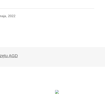
maja, 2022
likowany.
Wymagane pola są oznaczone
*
Twój adres e-mail
*
ądarce