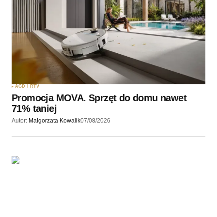
Twoję imię
*
Twój adres e-mail
*
Zapamiętaj moje dane w tej przeglądarce podczas
pisania kolejnych komentarzy.
AGD I RTV
Promocja MOVA. Sprzęt do domu nawet
Wyślij komentarz
71% taniej
Autor:
Malgorzata Kowalik
07/08/2026