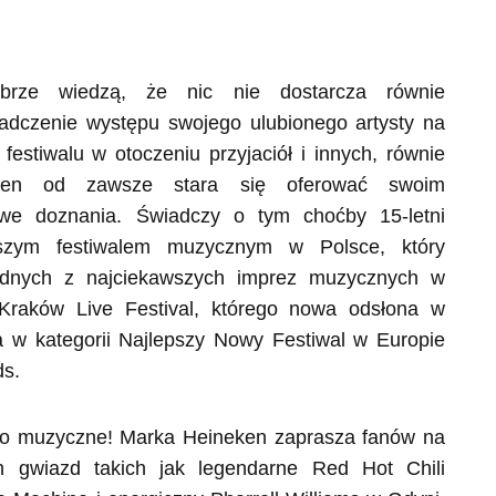
obrze wiedzą, że nic nie dostarcza równie
iadczenie występu swojego ulubionego artysty na
estiwalu w otoczeniu przyjaciół i innych, równie
ken od zawsze stara się oferować swoim
owe doznania. Świadczy o tym choćby 15-letni
szym festiwalem muzycznym w Polsce, który
jednych z najciekawszych imprez muzycznych w
Kraków Live Festival, którego nowa odsłona w
 w kategorii Najlepszy Nowy Festiwal w Europie
ds.
wo muzyczne! Marka Heineken zaprasza fanów na
h gwiazd takich jak legendarne Red Hot Chili