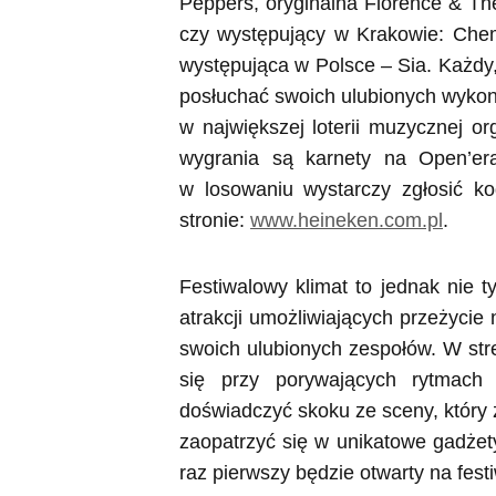
Peppers, oryginalna Florence & The
czy występujący w Krakowie: Chem
występująca w Polsce – Sia. Każdy,
posłuchać swoich ulubionych wykon
w największej loterii muzycznej o
wygrania są karnety na Open’era
w losowaniu wystarczy zgłosić k
stronie:
www.heineken.com.pl
.
Festiwalowy klimat to jednak nie t
atrakcji umożliwiających przeżyci
swoich ulubionych zespołów. W st
się przy porywających rytmach
doświadczyć skoku ze sceny, który 
zaopatrzyć się w unikatowe gadżety
raz pierwszy będzie otwarty na fest