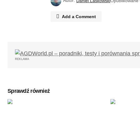
Autor:
Daniel Laskowski
Opublikowane
Add a Comment
Twój adres email nie zostanie opub
REKLAMA
Komentarz
*
Sprawdź również
Twoję imię
*
Zapamiętaj moje dane w tej przegl
podczas pisania kolejnych komenta