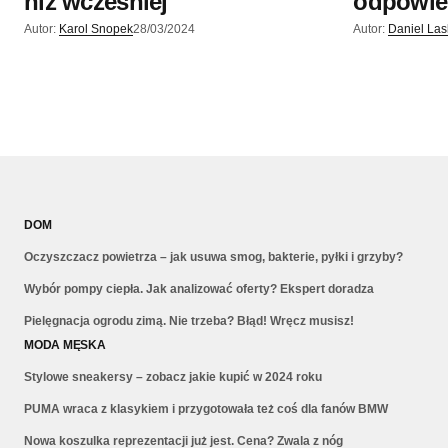
niż wcześniej
odpowie
Autor:
Karol Snopek
28/03/2024
Autor:
Daniel La
DOM
Oczyszczacz powietrza – jak usuwa smog, bakterie, pyłki i grzyby?
Wybór pompy ciepła. Jak analizować oferty? Ekspert doradza
Pielęgnacja ogrodu zimą. Nie trzeba? Błąd! Wręcz musisz!
MODA MĘSKA
Stylowe sneakersy – zobacz jakie kupić w 2024 roku
PUMA wraca z klasykiem i przygotowała też coś dla fanów BMW
Nowa koszulka reprezentacji już jest. Cena? Zwala z nóg