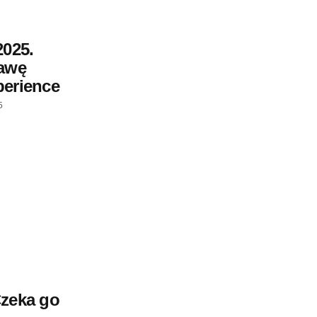
2025.
iawę
perience
5
Czeka go