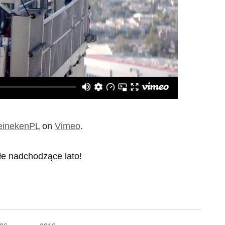
einekenPL
on
Vimeo
.
e nadchodzące lato!