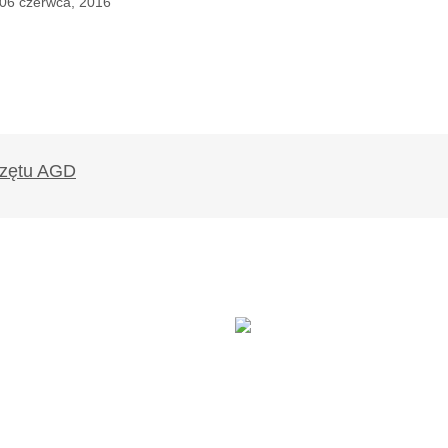
06 czerwca, 2016
likowany.
Wymagane pola są oznaczone
*
Twój adres e-mail
*
ądarce
rzy.