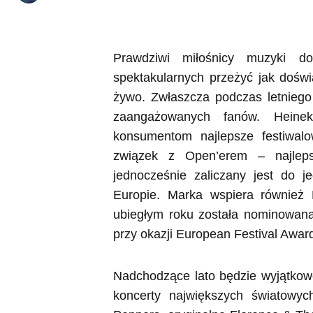
Prawdziwi miłośnicy muzyki d
spektakularnych przeżyć jak dośw
żywo. Zwłaszcza podczas letniego f
zaangażowanych fanów. Heine
konsumentom najlepsze festiwal
związek z Open’erem – najlep
jednocześnie zaliczany jest do 
Europie. Marka wspiera również 
ubiegłym roku została nominowana
przy okazji European Festival Awar
Nadchodzące lato będzie wyjątko
koncerty największych światowyc