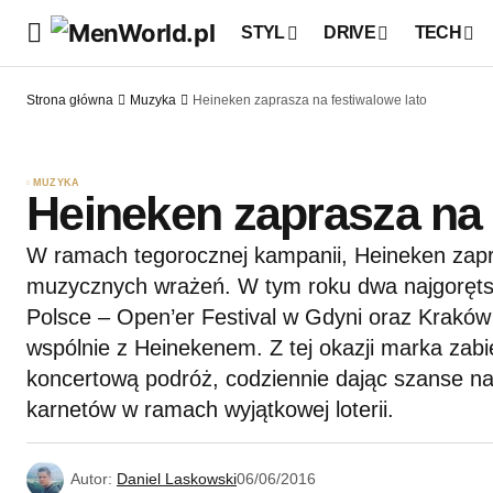
STYL
DRIVE
TECH
Strona główna
Muzyka
Heineken zaprasza na festiwalowe lato
MUZYKA
Heineken zaprasza na 
W ramach tegorocznej kampanii, Heineken zapr
muzycznych wrażeń. W tym roku dwa najgoręt
Polsce – Open’er Festival w Gdyni oraz Kraków 
wspólnie z Heinekenem. Z tej okazji marka za
koncertową podróż, codziennie dając szanse na
karnetów w ramach wyjątkowej loterii.
Autor:
Daniel Laskowski
06/06/2016