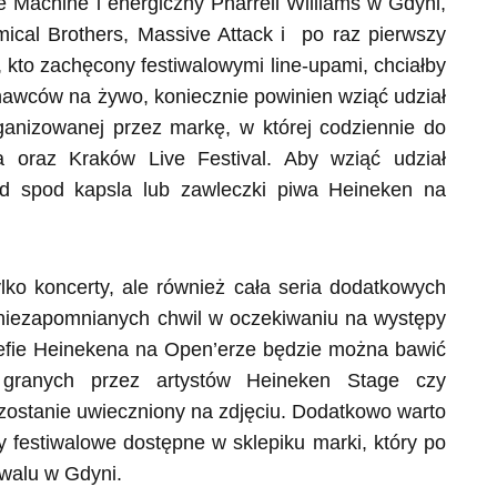
 Machine i energiczny Pharrell Williams w Gdyni,
ical Brothers, Massive Attack i po raz pierwszy
 kto zachęcony festiwalowymi line-upami, chciałby
awców na żywo, koniecznie powinien wziąć udział
rganizowanej przez markę, w której codziennie do
 oraz Kraków Live Festival. Aby wziąć udział
od spod kapsla lub zawleczki piwa Heineken na
ylko koncerty, ale również cała seria dodatkowych
e niezapomnianych chwil w oczekiwaniu na występy
refie Heinekena na Open’erze będzie można bawić
 granych przez artystów Heineken Stage czy
zostanie uwieczniony na zdjęciu. Dodatkowo warto
 festiwalowe dostępne w sklepiku marki, który po
iwalu w Gdyni.