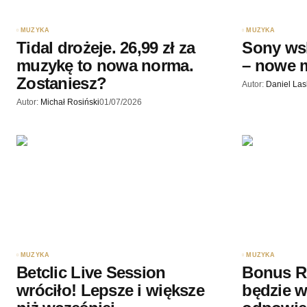
Wyślij komentarz
MUZYKA
MUZYKA
Tidal drożeje. 26,99 zł za
Sony ws
muzykę to nowa norma.
– nowe m
Zostaniesz?
Autor:
Daniel La
Autor:
Michał Rosiński
01/07/2026
MUZYKA
MUZYKA
Betclic Live Session
Bonus R
wróciło! Lepsze i większe
będzie w