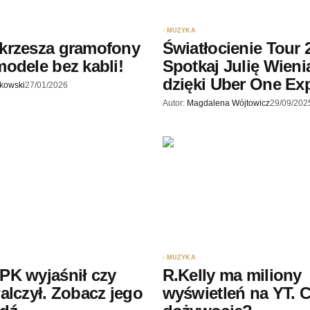
MUZYKA
krzesza gramofony
Światłocienie Tour 
odele bez kabli!
Spotkaj Julię Wien
dzięki Uber One Ex
skowski
27/01/2026
Autor:
Magdalena Wójtowicz
29/09/202
MUZYKA
PK wyjaśnił czy
R.Kelly ma miliony
alczył. Zobacz jego
wyświetleń na YT. 