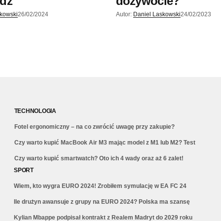
dź
dożywocie?
skowski
26/02/2024
Autor:
Daniel Laskowski
24/02/2023
TECHNOLOGIA
Fotel ergonomiczny – na co zwrócić uwagę przy zakupie?
Czy warto kupić MacBook Air M3 mając model z M1 lub M2? Test
Czy warto kupić smartwatch? Oto ich 4 wady oraz aż 6 zalet!
SPORT
Wiem, kto wygra EURO 2024! Zrobiłem symulację w EA FC 24
Ile drużyn awansuje z grupy na EURO 2024? Polska ma szansę
Kylian Mbappe podpisał kontrakt z Realem Madryt do 2029 roku