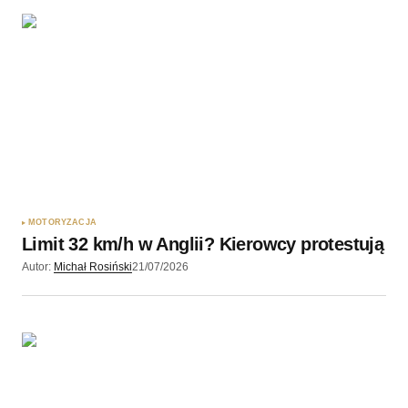
Twoję imię
*
Twój adres e-mail
*
Zapamiętaj moje dane w tej przeglądarce podczas
pisania kolejnych komentarzy.
MOTORYZACJA
Limit 32 km/h w Anglii? Kierowcy protestują
Wyślij komentarz
Autor:
Michał Rosiński
21/07/2026