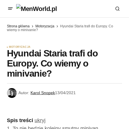
Strona główna
Motoryzacja
Hyundai Staria trafi do Europy. Co
wiemy o minivanie?
MOTORYZACJA
Hyundai Staria trafi do
Europy. Co wiemy o
minivanie?
Autor:
Karol Snopek
13/04/2021
Spis treści
ukryj
1.
To nie będzie kolejny smutny minivan