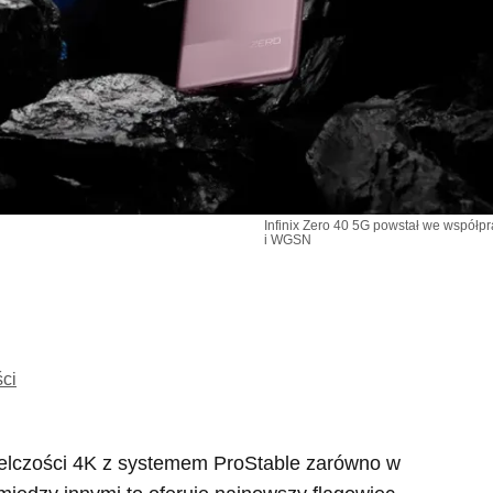
Infinix Zero 40 5G powstał we współp
i WGSN
ści
elczości 4K z systemem ProStable zarówno w