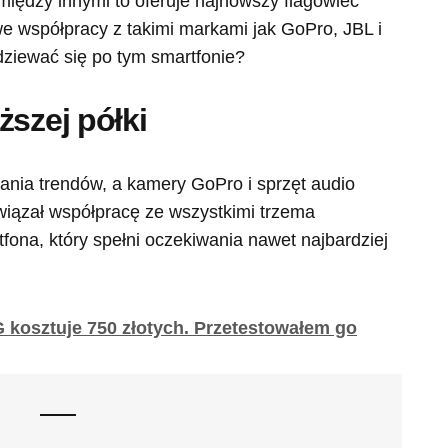
 między innymi to oferuje najnowszy flagowiec
we współpracy z takimi markami jak GoPro, JBL i
iewać się po tym smartfonie?
ższej półki
nia trendów, a kamery GoPro i sprzęt audio
awiązał współpracę ze wszystkimi trzema
fona, który spełni oczekiwania nawet najbardziej
5G kosztuje 750 złotych. Przetestowałem go