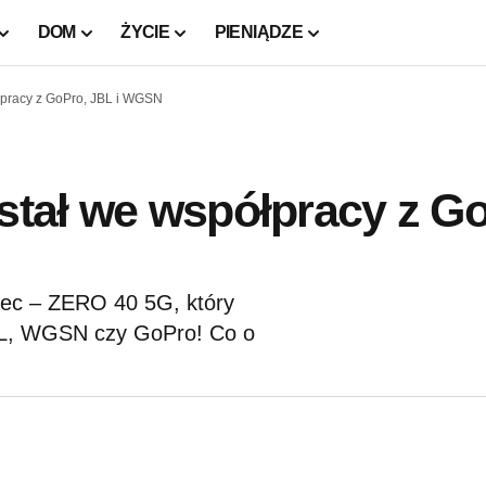
DOM
ŻYCIE
PIENIĄDZE
ółpracy z GoPro, JBL i WGSN
wstał we współpracy z G
iec – ZERO 40 5G, który
JBL, WGSN czy GoPro! Co o