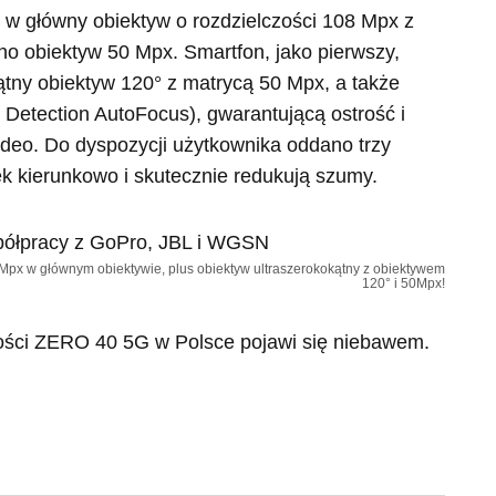
w główny obiektyw o rozdzielczości 108 Mpx z
o obiektyw 50 Mpx. Smartfon, jako pierwszy,
tny obiektyw 120° z matrycą 50 Mpx, a także
Detection AutoFocus), gwarantującą ostrość i
ideo. Do dyspozycji użytkownika oddano trzy
ęk kierunkowo i skutecznie redukują szumy.
px w głównym obiektywie, plus obiektyw ultraszerokokątny z obiektywem
120° i 50Mpx!
ności ZERO 40 5G w Polsce pojawi się niebawem.