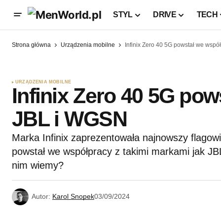
STYL
DRIVE
TECH
Strona główna
Urządzenia mobilne
Infinix Zero 40 5G powstał we wsp
URZĄDZENIA MOBILNE
Infinix Zero 40 5G po
JBL i WGSN
Marka Infinix zaprezentowała najnowszy flagow
powstał we współpracy z takimi markami jak 
nim wiemy?
Autor:
Karol Snopek
03/09/2024