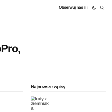
Obserwuj nas
oPro,
Najnowsze wpisy