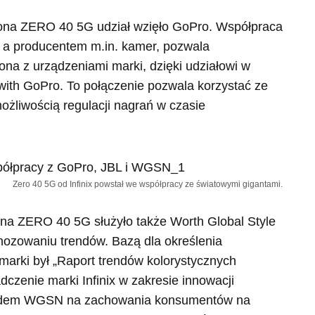
fona ZERO 40 5G udział wzięło GoPro. Współpraca
a producentem m.in. kamer, pozwala
na z urządzeniami marki, dzięki udziałowi w
ith GoPro. To połączenie pozwala korzystać ze
ożliwością regulacji nagrań w czasie
Zero 40 5G od Infinix powstał we współpracy ze światowymi gigantami.
na ZERO 40 5G służyło także Worth Global Style
gnozowaniu trendów. Bazą dla określenia
marki był „Raport trendów kolorystycznych
czenie marki Infinix w zakresie innowacji
lędem WGSN na zachowania konsumentów na