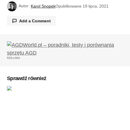
Autor:
Karol Snopek
Opublikowane
19 lipca, 2021
Add a Comment
Twój adres email nie zostanie opublikowany.
Wymagane pola są oznaczone
*
REKLAMA
Komentarz
*
Sprawdź również
Twoję imię
*
Twój adres e-mail
*