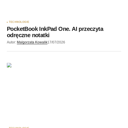
Zapamiętaj moje dane w tej przeglądarce podczas
pisania kolejnych komentarzy.
TECHNOLOGIE
PocketBook InkPad One. AI przeczyta
Wyślij komentarz
odręczne notatki
Autor:
Malgorzata Kowalik
17/07/2026