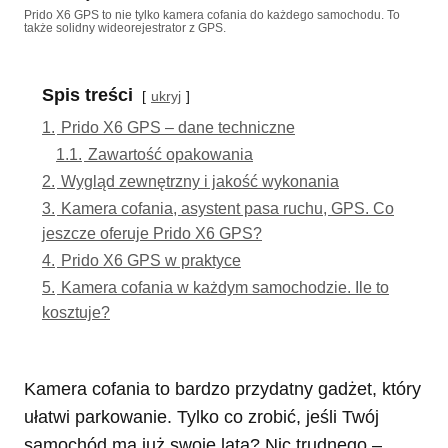
Prido X6 GPS to nie tylko kamera cofania do każdego samochodu. To
także solidny wideorejestrator z GPS.
Spis treści
ukryj
1.
Prido X6 GPS – dane techniczne
1.1.
Zawartość opakowania
2.
Wygląd zewnętrzny i jakość wykonania
3.
Kamera cofania, asystent pasa ruchu, GPS. Co
jeszcze oferuje Prido X6 GPS?
4.
Prido X6 GPS w praktyce
5.
Kamera cofania w każdym samochodzie. Ile to
kosztuje?
Kamera cofania to bardzo przydatny gadżet, który
ułatwi parkowanie. Tylko co zrobić, jeśli Twój
samochód ma już swoje lata? Nic trudnego –