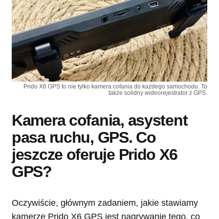
Prido X6 GPS to nie tylko kamera cofania do każdego samochodu. To
także solidny wideorejestrator z GPS.
Kamera cofania, asystent
pasa ruchu, GPS. Co
jeszcze oferuje Prido X6
GPS?
Oczywiście, głównym zadaniem, jakie stawiamy
kamerze Prido X6 GPS jest nagrywanie tego, co