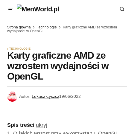
Strona główna
Technologie
Karty graficzne AMD ze wzrostem
wydajności w OpenGL
TECHNOLOGIE
Karty graficzne AMD ze
wzrostem wydajności w
OpenGL
Autor:
Łukasz Łyszcz
19/06/2022
Spis treści
ukryj
1.
O jakich wzrost przy wykorzystaniu OpenGL