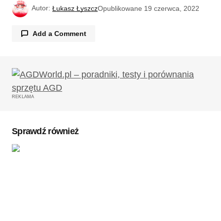
Autor:
Łukasz Łyszcz
Opublikowane
19 czerwca, 2022
Add a Comment
Twój adres email nie zostanie opublikowany.
Wymagane pola są oznaczone
*
REKLAMA
Komentarz
*
Sprawdź również
Twoję imię
*
Twój adres e-mail
*