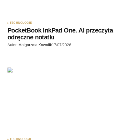
Zapamiętaj moje dane w tej przeglądarce podczas
pisania kolejnych komentarzy.
TECHNOLOGIE
PocketBook InkPad One. AI przeczyta
Wyślij komentarz
odręczne notatki
Autor:
Malgorzata Kowalik
17/07/2026
TECHNOLOGIE