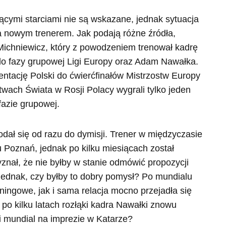
ącymi starciami nie są wskazane, jednak sytuacja
a nowym trenerem. Jak podają różne źródła,
ichniewicz, który z powodzeniem trenował kadrę
o fazy grupowej Ligi Europy oraz Adam Nawałka.
ntację Polski do ćwierćfinałów Mistrzostw Europy
twach Świata w Rosji Polacy wygrali tylko jeden
azie grupowej.
ał się od razu do dymisji. Trener w międzyczasie
u Poznań, jednak po kilku miesiącach został
nał, że nie byłby w stanie odmówić propozycji
dnak, czy byłby to dobry pomysł? Po mundialu
ningowe, jak i sama relacja mocno przejadła się
po kilku latach rozłąki kadra Nawałki znowu
ni mundial na imprezie w Katarze?