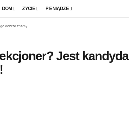
DOM
ŻYCIE
PIENIĄDZE
rego dobrze znamy!
lekcjoner? Jest kandyda
!