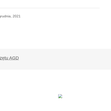
grudnia, 2021
likowany.
Wymagane pola są oznaczone
*
Twój adres e-mail
*
ądarce