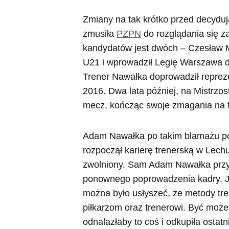
Zmiany na tak krótko przed decyduj
zmusiła
PZPN
do rozglądania się z
kandydatów jest dwóch – Czesław M
U21 i wprowadził Legię Warszawa d
Trener Nawałka doprowadził repreze
2016. Dwa lata później, na Mistrzos
mecz, kończąc swoje zmagania na f
Adam Nawałka po takim blamażu pod
rozpoczął karierę trenerską w Lech
zwolniony. Sam Adam Nawałka przyz
ponownego poprowadzenia kadry. Je
można było usłyszeć, że metody tre
piłkarzom oraz trenerowi. Być może 
odnalazłaby to coś i odkupiła ostat