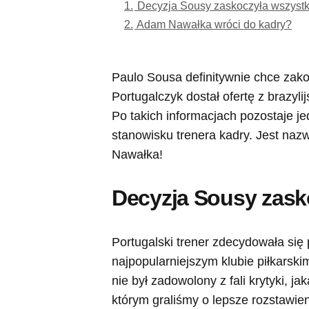
1.
Decyzja Sousy zaskoczyła wszystk
2.
Adam Nawałka wróci do kadry?
Paulo Sousa definitywnie chce zako
Portugalczyk dostał ofertę z brazyli
Po takich informacjach pozostaje j
stanowisku trenera kadry. Jest naz
Nawałka!
Decyzja Sousy zask
Portugalski trener zdecydowała się 
najpopularniejszym klubie piłkars
nie był zadowolony z fali krytyki, 
którym graliśmy o lepsze rozstawi