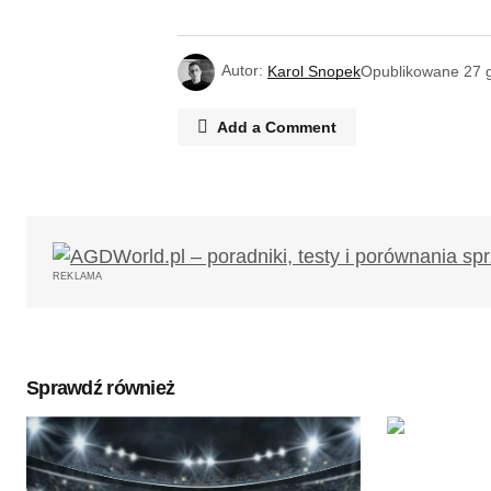
Autor:
Karol Snopek
Opublikowane
27 
Add a Comment
Twój adres email nie zostanie opub
REKLAMA
Komentarz
*
Sprawdź również
Twoję imię
*
Zapamiętaj moje dane w tej przegl