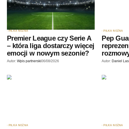
podczas pisania kolejnych komenta
Wyślij komentarz
PIŁKA NOŻNA
PIŁKA NOŻNA
Premier League czy Serie A
Pep Gua
– która liga dostarczy więcej
reprezen
emocji w nowym sezonie?
rozmow
Autor:
Wpis partnerski
06/08/2026
Autor:
Daniel La
PIŁKA NOŻNA
PIŁKA NOŻNA