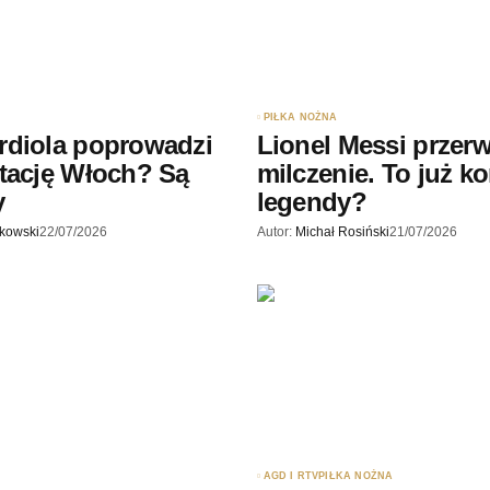
rzy.
PIŁKA NOŻNA
rdiola poprowadzi
Lionel Messi przerw
tację Włoch? Są
milczenie. To już k
y
legendy?
skowski
22/07/2026
Autor:
Michał Rosiński
21/07/2026
AGD I RTV
PIŁKA NOŻNA