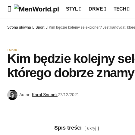
STYL
DRIVE
TECH
Strona główna
Sport
Kim będzie kolejny selekcjoner? Jest kandydat, któ
SPORT
Kim będzie kolejny se
którego dobrze znamy
Autor:
Karol Snopek
27/12/2021
Spis treści
ukryj