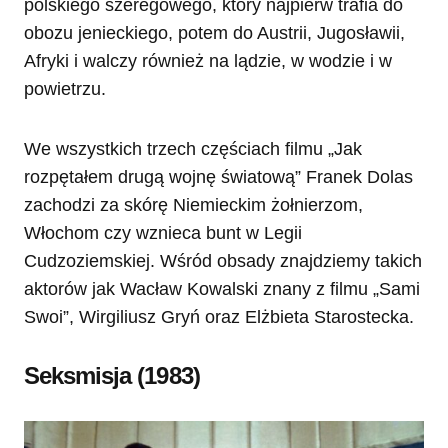
polskiego szeregowego, który najpierw trafia do
obozu jenieckiego, potem do Austrii, Jugosławii,
Afryki i walczy również na lądzie, w wodzie i w
powietrzu.
We wszystkich trzech częściach filmu „Jak
rozpętałem drugą wojnę światową” Franek Dolas
zachodzi za skórę Niemieckim żołnierzom,
Włochom czy wznieca bunt w Legii
Cudzoziemskiej. Wśród obsady znajdziemy takich
aktorów jak Wacław Kowalski znany z filmu „Sami
Swoi”, Wirgiliusz Gryń oraz Elżbieta Starostecka.
Seksmisja (1983)