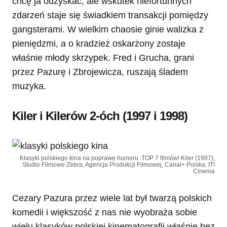
chcę ja odzyskać, ale wskutek niefortunnych
zdarzeń staje się świadkiem transakcji pomiędzy
gangsterami. W wielkim chaosie ginie walizka z
pieniędzmi, a o kradzież oskarżony zostaje
właśnie młody skrzypek. Fred i Grucha, grani
przez Pazurę i Zbrojewicza, ruszają śladem
muzyka.
Kiler i Kilerów 2-óch (1997 i 1998)
Klasyki polskiego kina na poprawę humoru. TOP 7 filmów! Kiler (1997);
Studio Filmowe Zebra, Agencja Produkcji Filmowej, Canal+ Polska, ITI
Cinema
Cezary Pazura przez wiele lat był twarzą polskich
komedii i większość z nas nie wyobraża sobie
wielu klasyków polskiej kinematografii właśnie bez