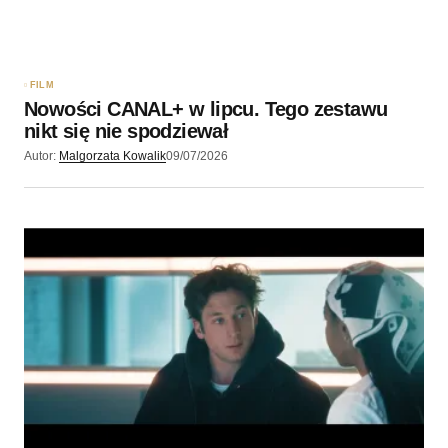
Zapamiętaj moje dane w tej przeglądarce podczas
pisania kolejnych komentarzy.
FILM
Nowości CANAL+ w lipcu. Tego zestawu
Wyślij komentarz
nikt się nie spodziewał
Autor:
Malgorzata Kowalik
09/07/2026