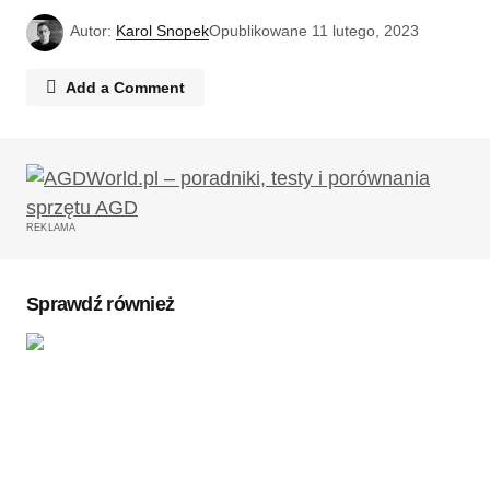
Autor:
Karol Snopek
Opublikowane
11 lutego, 2023
Add a Comment
Twój adres email nie zostanie opublikowany.
Wymagane pola są oznaczone
*
REKLAMA
Komentarz
*
Sprawdź również
Twoję imię
*
Twój adres e-mail
*