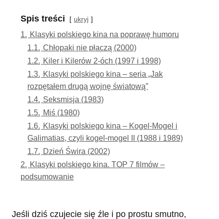
Spis treści
ukryj
1.
Klasyki polskiego kina na poprawę humoru
1.1.
Chłopaki nie płaczą (2000)
1.2.
Kiler i Kilerów 2-óch (1997 i 1998)
1.3.
Klasyki polskiego kina – seria „Jak
rozpętałem drugą wojnę światową”
1.4.
Seksmisja (1983)
1.5.
Miś (1980)
1.6.
Klasyki polskiego kina – Kogel-Mogel i
Galimatias, czyli kogel-mogel II (1988 i 1989)
1.7.
Dzień Świra (2002)
2.
Klasyki polskiego kina. TOP 7 filmów –
podsumowanie
Jeśli dziś czujecie się źle i po prostu smutno,