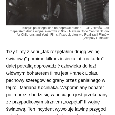
Klasyki polskiego kina na poprawę humoru. TOP 7 filmów! Jak
rozpętałem drugą wojnę światową (1969); Maksim Gorki Central Studio
for Childrens and Youth Films, Przedsiębiorstwo Realizacji Filmów
„Zespoły Filmowe”
Trzy filmy z serii „Jak rozpętałem drugą wojnę
światową” pomimo kilkudziesięciu lat „na karku”
dalej potrafią doprowadzić człowieka do łez!
Głównym bohaterem filmu jest Franek Dolas,
pechowy szeregowiec grany przez genialnego w
tej roli Mariana Kociniaka. Wspomniany bohater
po imprezie budzi się w pociągu i jest przekonany,
że przypadkowym strzałem „rozpętał” II wojnę
światową. Ten incydent wywołuje lawinę przygód