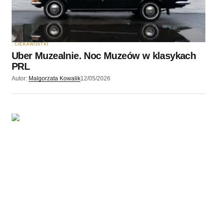
Zapamiętaj moje dane w tej przeglądarce podczas
pisania kolejnych komentarzy.
CIEKAWOSTKI
Uber Muzealnie. Noc Muzeów w klasykach
Wyślij komentarz
PRL
Autor:
Malgorzata Kowalik
12/05/2026