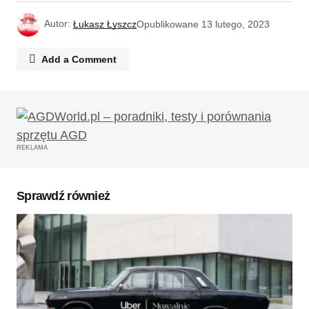
Autor:
Łukasz Łyszcz
Opublikowane
13 lutego, 2023
Add a Comment
Twój adres email nie zostanie opublikowany.
Wymagane pola są oznaczone
*
REKLAMA
Komentarz
*
Sprawdź również
Twoję imię
*
Twój adres e-mail
*