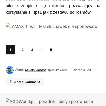
pilocie znajduje się mikrofon pozwalający na
korzystanie z Tips1 jak z zestawu do rozmów.
1
2
3
4
5
Autor:
Mikolaj Jarosz
Opublikowane
09 sierpnia, 2019
Add a Comment
Twój adres email nie zostanie opublikowany.