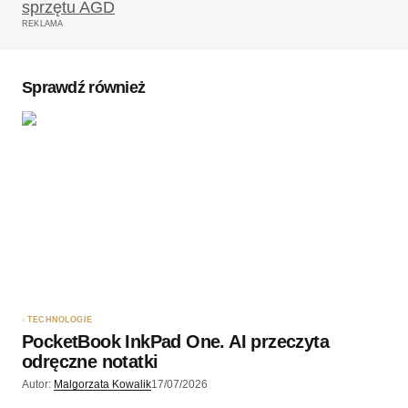
Wymagane pola są oznaczone
*
REKLAMA
Komentarz
*
Sprawdź również
Twoję imię
*
Twój adres e-mail
*
Zapamiętaj moje dane w tej przeglądarce podczas
pisania kolejnych komentarzy.
TECHNOLOGIE
PocketBook InkPad One. AI przeczyta
Wyślij komentarz
odręczne notatki
Autor:
Malgorzata Kowalik
17/07/2026