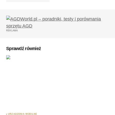
Twój adres email nie zostanie opublikowany.
Wymagane pola są oznaczone
*
REKLAMA
Komentarz
*
Sprawdź również
Twoję imię
*
Twój adres e-mail
*
Zapamiętaj moje dane w tej przeglądarce podczas
pisania kolejnych komentarzy.
URZĄDZENIA MOBILNE