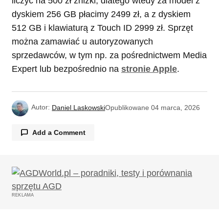
liczyć na 500 zł zniżki, dlatego wtedy za model z
dyskiem 256 GB płacimy 2499 zł, a z dyskiem
512 GB i klawiaturą z Touch ID 2999 zł. Sprzęt
można zamawiać u autoryzowanych
sprzedawców, w tym np. za pośrednictwem Media
Expert lub bezpośrednio na
stronie Apple
.
Autor:
Daniel Laskowski
Opublikowane
04 marca, 2026
Add a Comment
Twój adres email nie zostanie opublikowany.
Wymagane pola są oznaczone
*
REKLAMA
Komentarz
*