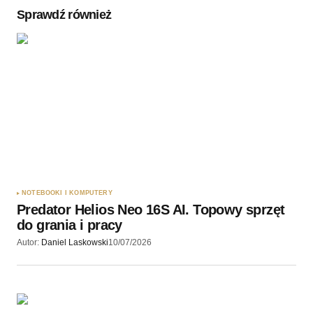
Sprawdź również
Twoję imię
*
Twój adres e-mail
*
Zapamiętaj moje dane w tej przeglądarce podczas
pisania kolejnych komentarzy.
NOTEBOOKI I KOMPUTERY
Predator Helios Neo 16S AI. Topowy sprzęt
Wyślij komentarz
do grania i pracy
Autor:
Daniel Laskowski
10/07/2026