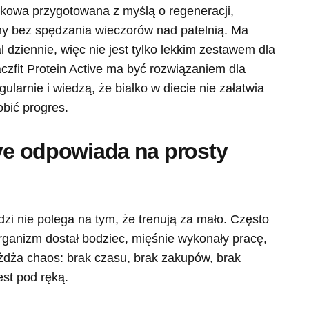
łkowa przygotowana z myślą o regeneracji,
my bez spędzania wieczorów nad patelnią. Ma
 dziennie, więc nie jest tylko lekkim zestawem dla
czfit Protein Active ma być rozwiązaniem dla
ularnie i wiedzą, że białko w diecie nie załatwia
obić progres.
ive odpowiada na prosty
zi nie polega na tym, że trenują za mało. Często
rganizm dostał bodziec, mięśnie wykonały pracę,
żdża chaos: brak czasu, brak zakupów, brak
est pod ręką.