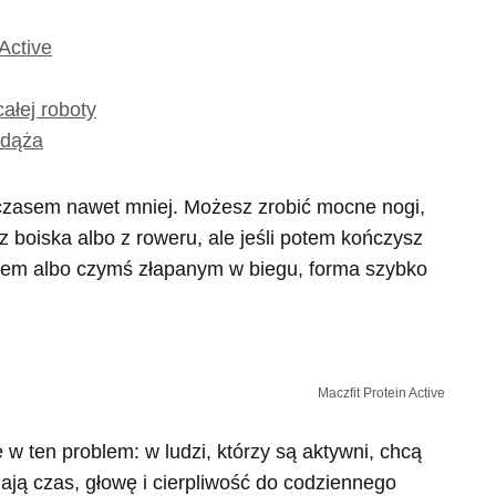
 Active
ałej roboty
adąża
a czasem nawet mniej. Możesz zrobić mocne nogi,
 z boiska albo z roweru, ale jeśli potem kończysz
em albo czymś złapanym w biegu, forma szybko
Maczfit Protein Active
e w ten problem: w ludzi, którzy są aktywni, chcą
mają czas, głowę i cierpliwość do codziennego