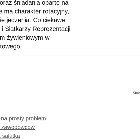
oraz śniadania oparte na
ve ma charakter rotacyjny,
e jedzenia. Co ciekawe,
 i Siatkarzy Reprezentacji
ebom żywieniowym w
rtowego.
Macz
 na prosty problem
dla zawodowców
a sałatka