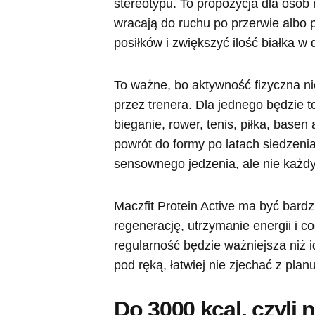
stereotypu. To propozycja dla osób r
wracają do ruchu po przerwie albo 
posiłków i zwiększyć ilość białka w d
To ważne, bo aktywność fizyczna ni
przez trenera. Dla jednego będzie t
bieganie, rower, tenis, piłka, basen
powrót do formy po latach siedzeni
sensownego jedzenia, ale nie każdy
Maczfit Protein Active ma być bard
regenerację, utrzymanie energii i c
regularność będzie ważniejsza niż i
pod ręką, łatwiej nie zjechać z pla
Do 3000 kcal, czyli n