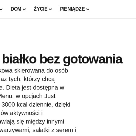
DOM
ŻYCIE
PIENIĄDZE
: białko bez gotowania
ałkowa skierowana do osób
az tych, którzy chcą
e. Dieta jest dostępna w
enu, w opcjach Just
 3000 kcal dziennie, dzięki
ów aktywności i
iają się między innymi
warzywami, sałatki z serem i