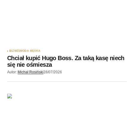
Twoję imię
*
Twój adres e-mail
*
Zapamiętaj moje dane w tej przeglądarce podczas
pisania kolejnych komentarzy.
BIZNES
MODA MĘSKA
Chciał kupić Hugo Boss. Za taką kasę niech
Wyślij komentarz
się nie ośmiesza
Autor:
Michał Rosiński
28/07/2026