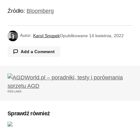
Źródło:
Bloomberg
Autor:
Karol Snopek
Opublikowane
14 kwietnia, 2022
Add a Comment
Twój adres email nie zostanie opublikowany.
Wymagane pola są oznaczone
*
REKLAMA
Komentarz
*
Sprawdź również