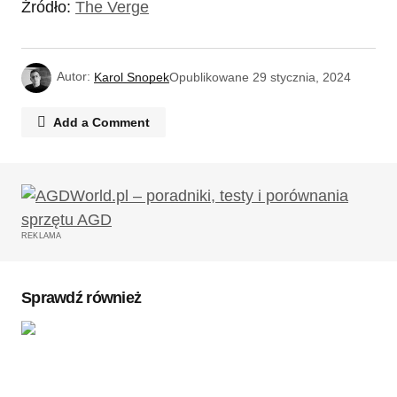
Źródło:
The Verge
Autor:
Karol Snopek
Opublikowane
29 stycznia, 2024
Add a Comment
Twój adres email nie zostanie opublikowany.
Wymagane pola są oznaczone
*
REKLAMA
Komentarz
*
Sprawdź również
Twoję imię
*