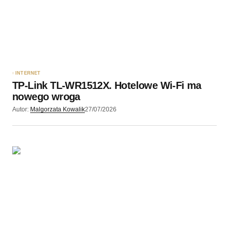
Twój adres e-mail
*
Zapamiętaj moje dane w tej przeglądarce podczas
pisania kolejnych komentarzy.
INTERNET
TP-Link TL-WR1512X. Hotelowe Wi-Fi ma
Wyślij komentarz
nowego wroga
Autor:
Malgorzata Kowalik
27/07/2026